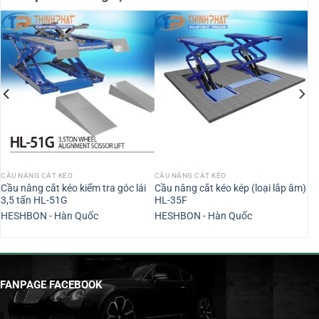
CẦU NÂNG CẮT KÉO
CẦU NÂNG CẮT KÉO
Cầu nâng cắt kéo kiểm tra góc lái
Cầu nâng cắt kéo kép (loại lắp âm)
3,5 tấn HL-51G
HL-35F
HESHBON - Hàn Quốc
HESHBON - Hàn Quốc
FANPAGE FACEBOOK