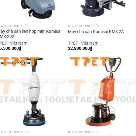
ỤNG CỤ DÙNG ĐIỆN
DỤNG CỤ DÙNG ĐIỆN
áy chà sàn liên hợp mini Kumisai
Máy chà sàn Kumisai KMS 2A
MS-202
PET - Việt Nam
TPET - Việt Nam
5.500.000
₫
22.800.000
₫
ỤNG CỤ DÙNG ĐIỆN
DỤNG CỤ DÙNG ĐIỆN