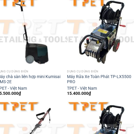
ỤNG CỤ DÙNG ĐIỆN
DỤNG CỤ DÙNG ĐIỆN
áy chà sàn liên hợp mini Kumisai
Máy Rửa Xe Toàn Phát TP-LX5500
MS-2E
PRO
PET - Việt Nam
TPET - Việt Nam
5.500.000
₫
15.400.000
₫