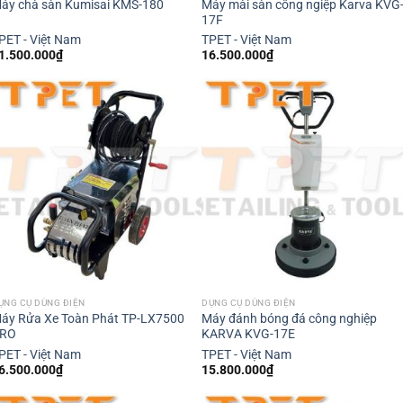
Máy mài sàn công ngiệp Karva KVG
áy chà sàn Kumisai KMS-180
17F
PET - Việt Nam
TPET - Việt Nam
1.500.000
₫
16.500.000
₫
ỤNG CỤ DÙNG ĐIỆN
DỤNG CỤ DÙNG ĐIỆN
áy Rửa Xe Toàn Phát TP-LX7500
Máy đánh bóng đá công nghiệp
RO
KARVA KVG-17E
PET - Việt Nam
TPET - Việt Nam
6.500.000
₫
15.800.000
₫