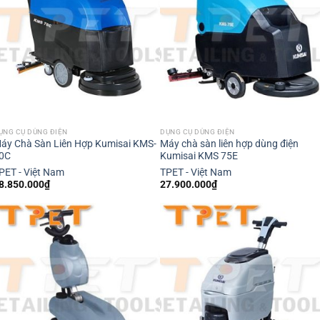
ỤNG CỤ DÙNG ĐIỆN
DỤNG CỤ DÙNG ĐIỆN
áy Chà Sàn Liên Hợp Kumisai KMS-
Máy chà sàn liên hợp dùng điện
0C
Kumisai KMS 75E
PET - Việt Nam
TPET - Việt Nam
8.850.000
₫
27.900.000
₫