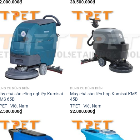
2.000.000
₫
38.500.000
₫
ỤNG CỤ DÙNG ĐIỆN
DỤNG CỤ DÙNG ĐIỆN
áy chà sàn công nghiệp Kumisai
Máy chà sàn liên hợp Kumisai KMS
MS 65B
45B
PET - Việt Nam
TPET - Việt Nam
2.500.000
₫
32.000.000
₫