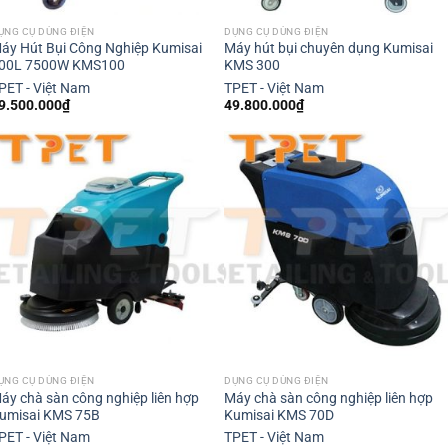
ỤNG CỤ DÙNG ĐIỆN
DỤNG CỤ DÙNG ĐIỆN
áy Hút Bụi Công Nghiệp Kumisai
Máy hút bụi chuyên dụng Kumisai
00L 7500W KMS100
KMS 300
PET - Việt Nam
TPET - Việt Nam
9.500.000
₫
49.800.000
₫
ỤNG CỤ DÙNG ĐIỆN
DỤNG CỤ DÙNG ĐIỆN
áy chà sàn công nghiệp liên hợp
Máy chà sàn công nghiệp liên hợp
umisai KMS 75B
Kumisai KMS 70D
PET - Việt Nam
TPET - Việt Nam