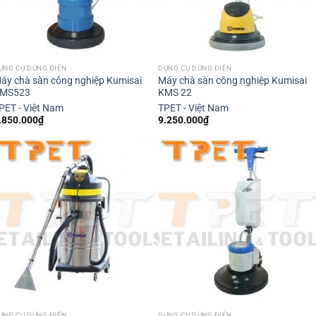
ỤNG CỤ DÙNG ĐIỆN
DỤNG CỤ DÙNG ĐIỆN
áy chà sàn công nghiệp Kumisai
Máy chà sàn công nghiệp Kumisai
MS523
KMS 22
PET - Việt Nam
TPET - Việt Nam
.850.000
₫
9.250.000
₫
ỤNG CỤ DÙNG ĐIỆN
DỤNG CỤ DÙNG ĐIỆN