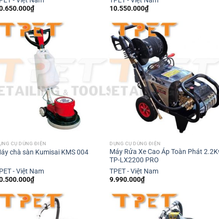
PET - Việt Nam
TPET - Việt Nam
0.650.000
₫
10.550.000
₫
ỤNG CỤ DÙNG ĐIỆN
DỤNG CỤ DÙNG ĐIỆN
Máy Rửa Xe Cao Áp Toàn Phát 2.2
áy chà sàn Kumisai KMS 004
TP-LX2200 PRO
PET - Việt Nam
TPET - Việt Nam
0.500.000
₫
9.990.000
₫