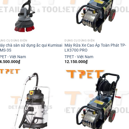
ỤNG CỤ DÙNG ĐIỆN
DỤNG CỤ DÙNG ĐIỆN
áy chà sàn sử dụng ắc qui Kumisai
Máy Rửa Xe Cao Áp Toàn Phát TP-
MS-3S
LX3700 PRO
PET - Việt Nam
TPET - Việt Nam
4.500.000
₫
12.150.000
₫