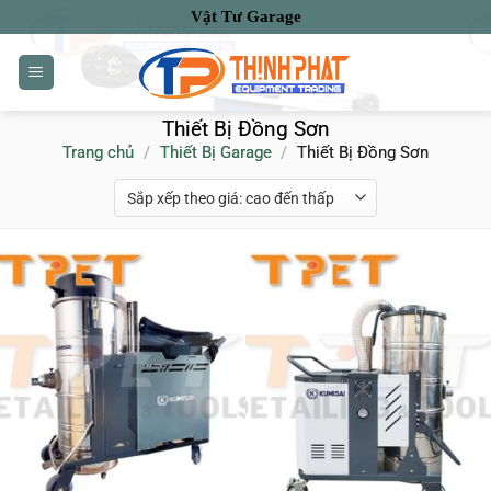
Bỏ
Vật Tư Garage
qua
nội
dung
Thiết Bị Đồng Sơn
Trang chủ
/
Thiết Bị Garage
/
Thiết Bị Đồng Sơn