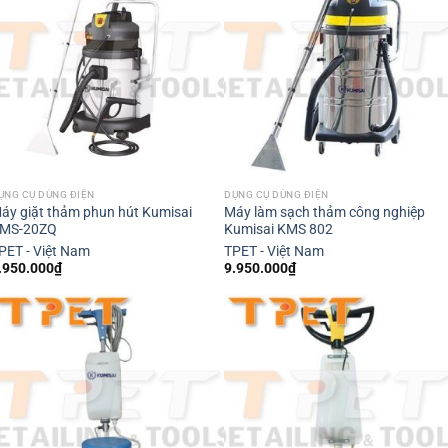
ỤNG CỤ DÙNG ĐIỆN
DỤNG CỤ DÙNG ĐIỆN
áy giặt thảm phun hút Kumisai
Máy làm sạch thảm công nghiệp
MS-20ZQ
Kumisai KMS 802
PET - Việt Nam
TPET - Việt Nam
.950.000
₫
9.950.000
₫