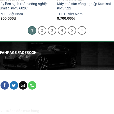
áy làm sạch thảm công nghiệp
Máy chà sàn công nghiệp Kumisai
umisai KMS 602C
KMS 522
PET - Việt Nam
TPET - Việt Nam
.800.000
₫
8.700.000
₫
1
2
3
4
5
FANPAGE FACEBOOK
HỖ TRỢ KHÁCH HÀNG
Hướng dẫn mua hàng