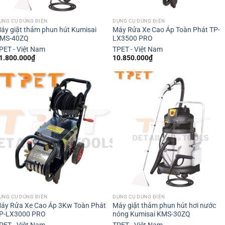
ỤNG CỤ DÙNG ĐIỆN
DỤNG CỤ DÙNG ĐIỆN
áy giặt thảm phun hút Kumisai
Máy Rửa Xe Cao Áp Toàn Phát TP-
MS-40ZQ
LX3500 PRO
PET - Việt Nam
TPET - Việt Nam
1.800.000
₫
10.850.000
₫
ỤNG CỤ DÙNG ĐIỆN
DỤNG CỤ DÙNG ĐIỆN
áy Rửa Xe Cao Áp 3Kw Toàn Phát
Máy giặt thảm phun hút hơi nước
P-LX3000 PRO
nóng Kumisai KMS-30ZQ