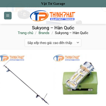
Bỏ
Vật Tư Garage
qua
nội
dung
Sukyong – Hàn Quốc
Trang chủ
/
Brands
/
Sukyong – Hàn Quốc