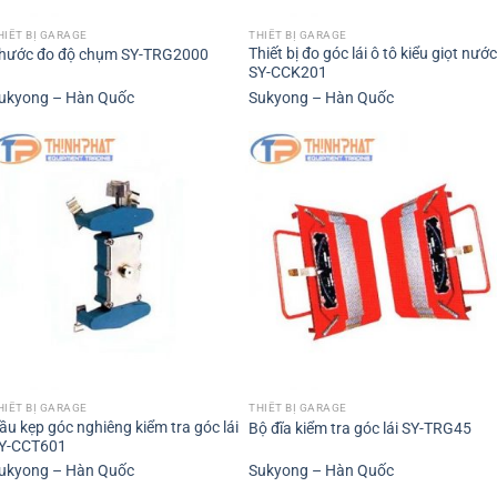
HIẾT BỊ GARAGE
THIẾT BỊ GARAGE
Thiết bị đo góc lái ô tô kiểu giọt nước
hước đo độ chụm SY-TRG2000
SY-CCK201
ukyong – Hàn Quốc
Sukyong – Hàn Quốc
HIẾT BỊ GARAGE
THIẾT BỊ GARAGE
ầu kẹp góc nghiêng kiểm tra góc lái
Bộ đĩa kiểm tra góc lái SY-TRG45
Y-CCT601
ukyong – Hàn Quốc
Sukyong – Hàn Quốc