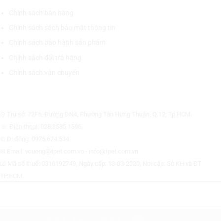
Chính sách bán hàng
Chính sách sách bảo mật thông tin
Chính sách bảo hành sản phẩm
Chính sách đổi trả hàng
Chính sách vận chuyển
CÔNG TY CỔ PHẦN THƯƠNG MẠI THIẾT BỊ THỊNH PHÁT
⊙ Trụ sở: 72F6, Đường DN4, Phường Tân Hưng Thuận, Q.12, Tp.HCM.
☏ Điện thoại: 028.3535.1596.
✆ Di động: 0975.674.534
✉ Email: vcuong@tpet.com.vn - info@tpet.com.vn
☑ Mã số thuế: 0316192749, Ngày cấp: 13-03-2020, Nơi cấp: Sở KH và ĐT
TP.HCM.