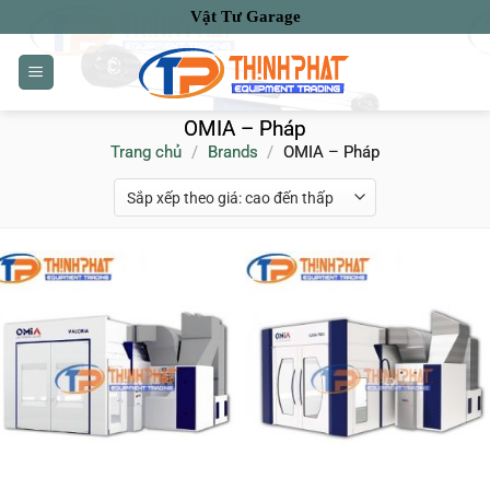
Bỏ
Vật Tư Garage
qua
nội
dung
OMIA – Pháp
Trang chủ
/
Brands
/
OMIA – Pháp