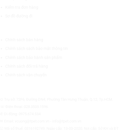
Kiểm tra đơn hàng
Sơ đồ đường đi
CHÍNH SÁCH CHUNG
Chính sách bán hàng
Chính sách sách bảo mật thông tin
Chính sách bảo hành sản phẩm
Chính sách đổi trả hàng
Chính sách vận chuyển
CÔNG TY CỔ PHẦN THƯƠNG MẠI THIẾT BỊ THỊNH PHÁT
⊙ Trụ sở: 72F6, Đường DN4, Phường Tân Hưng Thuận, Q.12, Tp.HCM.
☏ Điện thoại: 028.3535.1596.
✆ Di động: 0975.674.534
✉ Email: vcuong@tpet.com.vn - info@tpet.com.vn
☑ Mã số thuế: 0316192749, Ngày cấp: 13-03-2020, Nơi cấp: Sở KH và ĐT