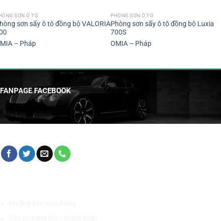
HÒNG SƠN Ô TÔ
PHÒNG SƠN Ô TÔ
hòng sơn sấy ô tô đồng bộ VALORIA
Phòng sơn sấy ô tô đồng bộ Luxia
00
700S
MIA – Pháp
OMIA – Pháp
FANPAGE FACEBOOK
HỖ TRỢ KHÁCH HÀNG
Hướng dẫn mua hàng
Các phương thức thanh toán