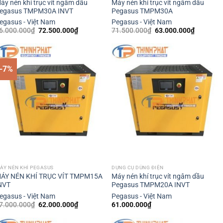
áy nén khí trục vít ngâm dầu
Máy nén khí trục vít ngâm dầu
egasus TMPM30A INVT
Pegasus TMPM30A
egasus - Việt Nam
Pegasus - Việt Nam
Giá
Giá
Giá
Giá
6.000.000
₫
72.500.000
₫
71.500.000
₫
63.000.000
₫
gốc
hiện
gốc
hiện
là:
tại
là:
tại
76.000.000₫.
là:
71.500.000₫.
là:
72.500.000₫.
63.000.0
-7%
ÁY NÉN KHÍ PEGASUS
DỤNG CỤ DÙNG ĐIỆN
ÁY NÉN KHÍ TRỤC VÍT TMPM15A
Máy nén khí trục vít ngâm dầu
NVT
Pegasus TMPM20A INVT
egasus - Việt Nam
Pegasus - Việt Nam
Giá
Giá
7.000.000
₫
62.000.000
₫
61.000.000
₫
gốc
hiện
là:
tại