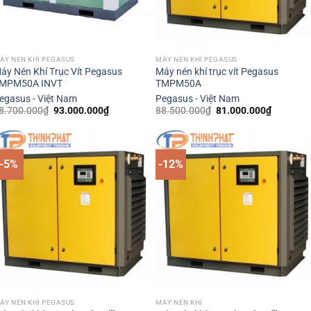
ÁY NÉN KHÍ PEGASUS
MÁY NÉN KHÍ PEGASUS
áy Nén Khí Trục Vít Pegasus
Máy nén khí trục vít Pegasus
MPM50A INVT
TMPM50A
egasus - Việt Nam
Pegasus - Việt Nam
Giá
Giá
Giá
Giá
8.700.000
₫
93.000.000
₫
88.500.000
₫
81.000.000
₫
gốc
hiện
gốc
hiện
là:
tại
là:
tại
98.700.000₫.
là:
88.500.000₫.
là:
93.000.000₫.
81.000.0
-5%
-12%
ÁY NÉN KHÍ PEGASUS
MÁY NÉN KHÍ