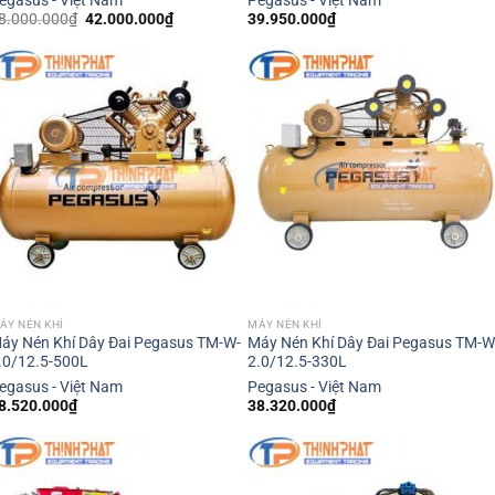
egasus - Việt Nam
Pegasus - Việt Nam
Giá
Giá
8.000.000
₫
42.000.000
₫
39.950.000
₫
gốc
hiện
là:
tại
48.000.000₫.
là:
42.000.000₫.
ÁY NÉN KHÍ
MÁY NÉN KHÍ
áy Nén Khí Dây Đai Pegasus TM-W-
Máy Nén Khí Dây Đai Pegasus TM-W
.0/12.5-500L
2.0/12.5-330L
egasus - Việt Nam
Pegasus - Việt Nam
8.520.000
₫
38.320.000
₫