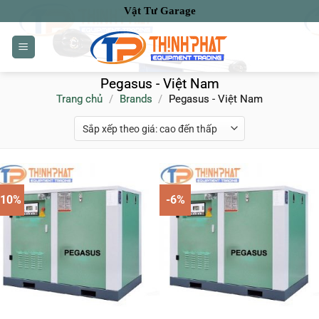
Bỏ
Vật Tư Garage
qua
nội
dung
Pegasus - Việt Nam
Trang chủ
/
Brands
/
Pegasus - Việt Nam
-10%
-6%