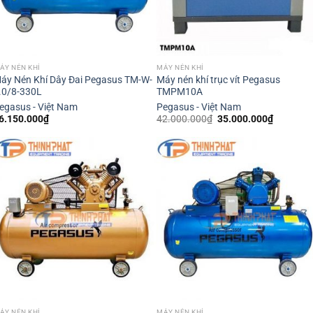
ÁY NÉN KHÍ
MÁY NÉN KHÍ
áy Nén Khí Dây Đai Pegasus TM-W-
Máy nén khí trục vít Pegasus
.0/8-330L
TMPM10A
egasus - Việt Nam
Pegasus - Việt Nam
Giá
Giá
6.150.000
₫
42.000.000
₫
35.000.000
₫
gốc
hiện
là:
tại
42.000.000₫.
là:
35.000.0
ÁY NÉN KHÍ
MÁY NÉN KHÍ