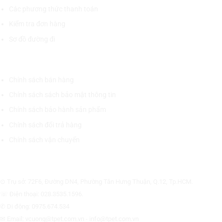
Các phương thức thanh toán
Kiểm tra đơn hàng
Sơ đồ đường đi
CHÍNH SÁCH CHUNG
Chính sách bán hàng
Chính sách sách bảo mật thông tin
Chính sách bảo hành sản phẩm
Chính sách đổi trả hàng
Chính sách vận chuyển
CÔNG TY CỔ PHẦN THƯƠNG MẠI THIẾT BỊ THỊNH PHÁT
⊙ Trụ sở: 72F6, Đường DN4, Phường Tân Hưng Thuận, Q.12, Tp.HCM.
☏ Điện thoại: 028.3535.1596.
✆ Di động: 0975.674.534
✉ Email: vcuong@tpet.com.vn - info@tpet.com.vn