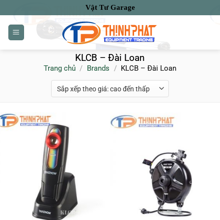
Bỏ
Vật Tư Garage
qua
nội
dung
KLCB – Đài Loan
Trang chủ
/
Brands
/
KLCB – Đài Loan