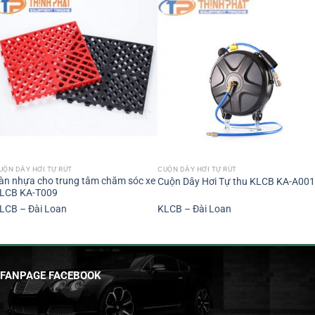
UỘN DÂY HƠI TỰ RÚT
CUỘN DÂY HƠI TỰ RÚT
àn nhựa cho trung tâm chăm sóc xe
Cuộn Dây Hơi Tự thu KLCB KA-A001
LCB KA-T009
LCB – Đài Loan
KLCB – Đài Loan
FANPAGE FACEBOOK