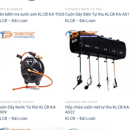
HIẾT BỊ GARAGE
CUỘN DÂY NƯỚC TỰ THU
èn kiểm tra xước sơn KLCB KA-T026
Cuộn Dây Điện Tự thu KLCB KA-A01
LCB – Đài Loan
KLCB – Đài Loan
UỘN DÂY NƯỚC TỰ THU
CUỘN DÂY HƠI TỰ RÚT
uộn Dây Nước Tự Rút KLCB KA-
Hộp chứa cuộn reel tự thu KLCB KA-
009
A022
LCB – Đài Loan
KLCB – Đài Loan