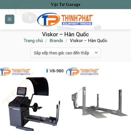
Bỏ
Vật Tư Garage
qua
nội
dung
Viskor – Hàn Quốc
Trang chủ
/
Brands
/
Viskor – Hàn Quốc