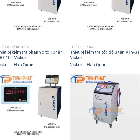
HIẾT BỊ ĐĂNG KIỂM
THIẾT BỊ GARAGE
hiết bị kiểm tra phanh ô tô 10 tấn
Thiết bị kiểm tra tốc độ 3 tấn VTS-3T
BT-10T Viskor
Viskor
iskor – Hàn Quốc
Viskor – Hàn Quốc