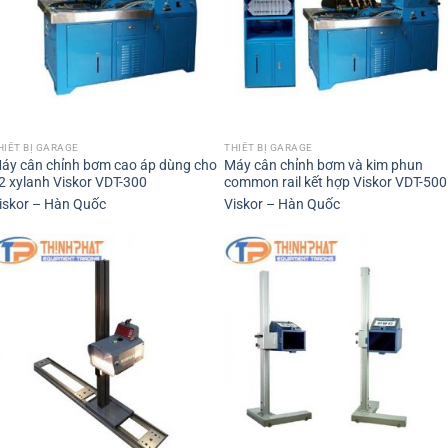
HIẾT BỊ GARAGE
THIẾT BỊ GARAGE
áy cân chỉnh bơm cao áp dùng cho
Máy cân chỉnh bơm và kim phun
2 xylanh Viskor VDT-300
common rail kết hợp Viskor VDT-500
iskor – Hàn Quốc
Viskor – Hàn Quốc