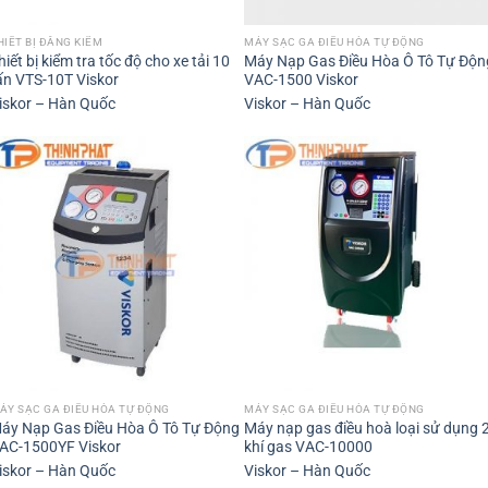
HIẾT BỊ ĐĂNG KIỂM
MÁY SẠC GA ĐIỀU HÒA TỰ ĐỘNG
hiết bị kiểm tra tốc độ cho xe tải 10
Máy Nạp Gas Điều Hòa Ô Tô Tự Độn
ấn VTS-10T Viskor
VAC-1500 Viskor
iskor – Hàn Quốc
Viskor – Hàn Quốc
ÁY SẠC GA ĐIỀU HÒA TỰ ĐỘNG
MÁY SẠC GA ĐIỀU HÒA TỰ ĐỘNG
áy Nạp Gas Điều Hòa Ô Tô Tự Động
Máy nạp gas điều hoà loại sử dụng 
AC-1500YF Viskor
khí gas VAC-10000
iskor – Hàn Quốc
Viskor – Hàn Quốc