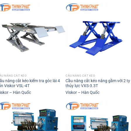
ẦU NÂNG CẮT KÉO
CẦU NÂNG CẮT KÉO
ầu nâng cắt kéo kiểm tra góc lái 4
Cầu nâng cắt kéo nâng gầm với 2 ty
ấn Viskor VSL-4T
thủy lực VXS-3.3T
iskor – Hàn Quốc
Viskor – Hàn Quốc