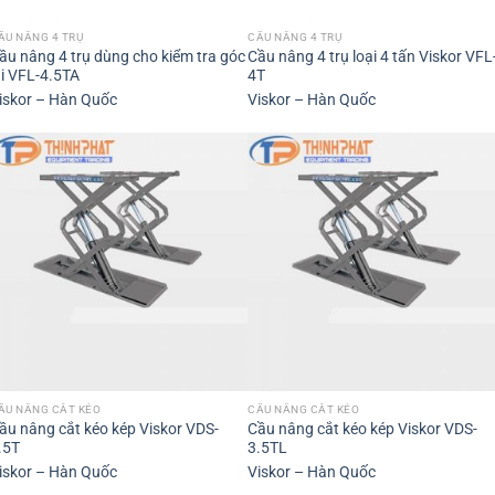
ẦU NÂNG 4 TRỤ
CẦU NÂNG 4 TRỤ
ầu nâng 4 trụ dùng cho kiểm tra góc
Cầu nâng 4 trụ loại 4 tấn Viskor VFL
ái VFL-4.5TA
4T
iskor – Hàn Quốc
Viskor – Hàn Quốc
ẦU NÂNG CẮT KÉO
CẦU NÂNG CẮT KÉO
ầu nâng cắt kéo kép Viskor VDS-
Cầu nâng cắt kéo kép Viskor VDS-
.5T
3.5TL
iskor – Hàn Quốc
Viskor – Hàn Quốc