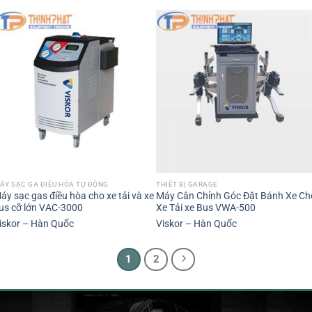
ÁY SẠC GA ĐIỀU HÒA TỰ ĐỘNG
THIẾT BỊ GARAGE
áy sạc gas điều hòa cho xe tải và xe
Máy Cân Chỉnh Góc Đặt Bánh Xe Ch
us cỡ lớn VAC-3000
Xe Tải xe Bus VWA-500
iskor – Hàn Quốc
Viskor – Hàn Quốc
1
2