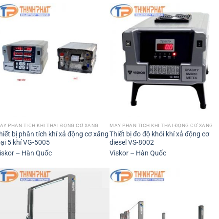
ÁY PHÂN TÍCH KHÍ THẢI ĐỘNG CƠ XĂNG
MÁY PHÂN TÍCH KHÍ THẢI ĐỘNG CƠ XĂNG
hiết bị phân tích khí xả động cơ xăng
Thiết bị đo độ khói khí xả động cơ
oại 5 khí VG-5005
diesel VS-8002
iskor – Hàn Quốc
Viskor – Hàn Quốc