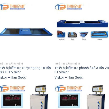
HIẾT BỊ ĐĂNG KIỂM
THIẾT BỊ ĐĂNG KIỂM
hiết bị kiểm tra trượt ngang 10 tấn
Thiết bị kiểm tra phanh ô tô 3 tấn VB
SS-10T Viskor
3T Viskor
iskor – Hàn Quốc
Viskor – Hàn Quốc