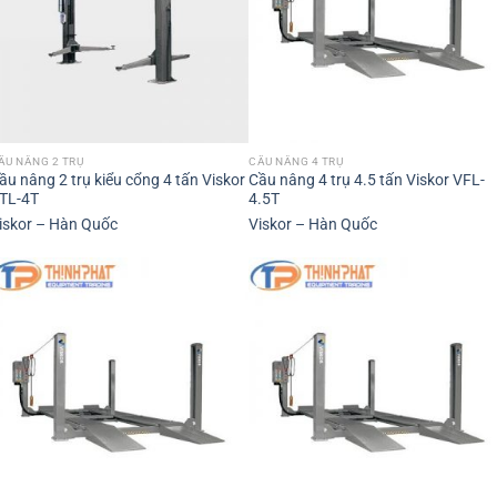
ẦU NÂNG 2 TRỤ
CẦU NÂNG 4 TRỤ
ầu nâng 2 trụ kiểu cổng 4 tấn Viskor
Cầu nâng 4 trụ 4.5 tấn Viskor VFL-
TL-4T
4.5T
iskor – Hàn Quốc
Viskor – Hàn Quốc