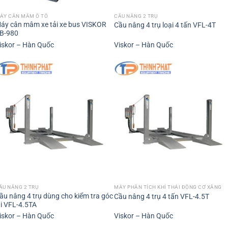
ÁY CÂN MÂM Ô TÔ
CẦU NÂNG 2 TRỤ
áy cân mâm xe tải xe bus VISKOR
Cầu nâng 4 trụ loại 4 tấn VFL-4T
B-980
iskor – Hàn Quốc
Viskor – Hàn Quốc
ẦU NÂNG 2 TRỤ
MÁY PHÂN TÍCH KHÍ THẢI ĐỘNG CƠ XĂNG
ầu nâng 4 trụ dùng cho kiểm tra góc
Cầu nâng 4 trụ 4 tấn VFL-4.5T
ái VFL-4.5TA
iskor – Hàn Quốc
Viskor – Hàn Quốc