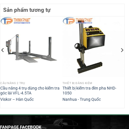
Sản phẩm tương tự
CẦU NÂNG 2 TRỤ
THIẾT BỊ ĐĂNG KIỂM
Cầu nâng 4 trụ dùng cho kiểm tra
Thiết bị kiểm tra đèn pha NHD-
góc lái VFL-4.5TA
1050
Viskor – Hàn Quốc
Nanhua - Trung Quốc
FANPAGE FACEBOOK