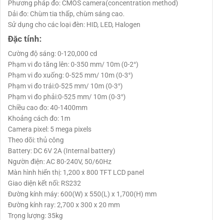
Phương pháp đo: CMOS camera(concentration method)
Dải đo: Chùm tia thấp, chùm sáng cao.
Sử dụng cho các loại đèn: HID, LED, Halogen
Đặc tính:
Cường độ sáng: 0-120,000 cd
Phạm vi đo tăng lên: 0-350 mm/ 10m (0-2°)
Phạm vi đo xuống: 0-525 mm/ 10m (0-3°)
Phạm vi đo trái:0-525 mm/ 10m (0-3°)
Phạm vi đo phải:0-525 mm/ 10m (0-3°)
Chiều cao đo: 40-1400mm
Khoảng cách đo: 1m
Camera pixel: 5 mega pixels
Theo dõi: thủ công
Battery: DC 6V 2A (Internal battery)
Ngườn điện: AC 80-240V, 50/60Hz
Màn hình hiển thị: 1,200 x 800 TFT LCD panel
Giao diện kết nối: RS232
Đường kính máy: 600(W) x 550(L) x 1,700(H) mm
Đường kính ray: 2,700 x 300 x 20 mm
Trọng lượng: 35kg