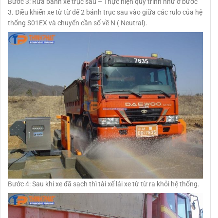
Bước 3: Rửa bánh xe trục sau – Thực hiện quy trình như ở bước
3. Điều khiển xe từ từ để 2 bánh trục sau vào giữa các rulo của hệ
thống S01EX và chuyển cần số về N ( Neutral).
Bước 4: Sau khi xe đã sạch thì tài xế lái xe từ từ ra khỏi hệ thống.