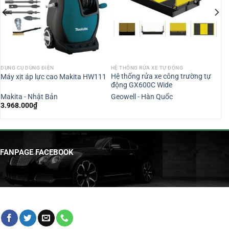
DỤNG CỤ DÙNG ĐIỆN
HỆ THỐNG RỬA XE TỰ ĐỘNG
Hệ thống rửa xe công trường tự
Máy xịt áp lực cao Makita HW111
động GX600C Wide
Makita - Nhật Bản
Geowell - Hàn Quốc
3.968.000
₫
FANPAGE FACEBOOK