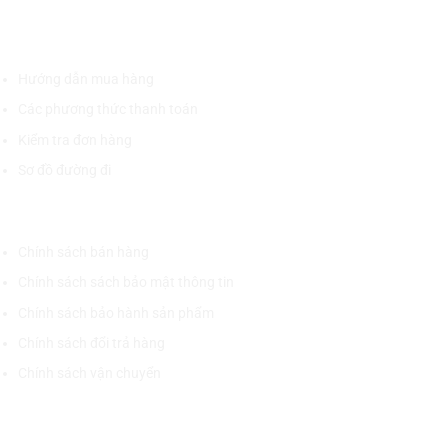
HỖ TRỢ KHÁCH HÀNG
Hướng dẫn mua hàng
Các phương thức thanh toán
Kiểm tra đơn hàng
Sơ đồ đường đi
CHÍNH SÁCH CHUNG
Chính sách bán hàng
Chính sách sách bảo mật thông tin
Chính sách bảo hành sản phẩm
Chính sách đổi trả hàng
Chính sách vận chuyển
CÔNG TY CỔ PHẦN THƯƠNG MẠI THIẾT BỊ THỊNH PHÁT