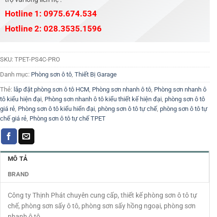
Hotline 1: 0975.674.534
Hotline 2: 028.3535.1596
SKU:
TPET-PS4C-PRO
Danh mục:
Phòng sơn ô tô
,
Thiết Bị Garage
Thẻ:
lắp đặt phòng sơn ô tô HCM
,
Phòng sơn nhanh ô tô
,
Phòng sơn nhanh ô
tô kiểu hiện đại
,
Phòng sơn nhanh ô tô kiểu thiết kế hiện đại
,
phòng sơn ô tô
giá rẻ
,
Phòng sơn ô tô kiểu hiển đại
,
phòng sơn ô tô tự chế
,
phòng sơn ô tô tự
chế giá rẻ
,
Phòng sơn ô tô tự chế TPET
MÔ TẢ
BRAND
Công ty Thịnh Phát chuyên cung cấp, thiết kế phòng sơn ô tô tự
chế, phòng sơn sấy ô tô, phòng sơn sấy hồng ngoại, phòng sơn
nhanh ô tô.