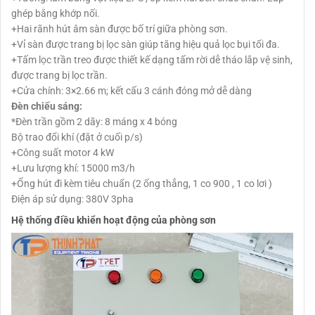
ghép bằng khớp nối.
+Hai rãnh hút âm sàn được bố trí giữa phòng sơn.
+Vỉ sàn được trang bị lọc sàn giúp tăng hiệu quả lọc bụi tối đa.
+Tấm lọc trần treo được thiết kế dạng tấm rời dễ tháo lắp vệ sinh,
được trang bị lọc trần.
+Cửa chính: 3×2.66 m; kết cấu 3 cánh đóng mở dễ dàng
Đèn chiếu sáng:
*Đèn trần gồm 2 dãy: 8 máng x 4 bóng
Bộ trao đổi khí (đặt ở cuối p/s)
+Công suất motor 4 kW
+Lưu lượng khí: 15000 m3/h
+Ống hút đi kèm tiêu chuẩn (2 ống thẳng, 1 co 900 , 1 co lơi )
Điện áp sử dụng: 380V 3pha
Hệ thống điều khiển hoạt động của phòng sơn