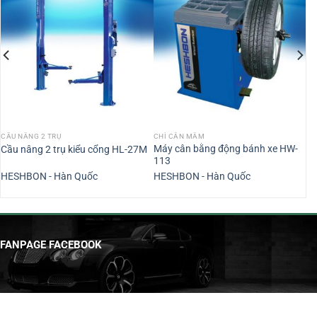
CẦU NÂNG 2 TRỤ
CHÌ CÂN MÂM
Máy cân bằng động bánh xe HW-
Cầu nâng 2 trụ kiểu cổng HL-27M
113
HESHBON - Hàn Quốc
HESHBON - Hàn Quốc
FANPAGE FACEBOOK