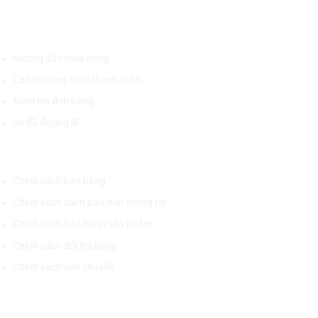
HỖ TRỢ KHÁCH HÀNG
Hướng dẫn mua hàng
Các phương thức thanh toán
Kiểm tra đơn hàng
Sơ đồ đường đi
CHÍNH SÁCH CHUNG
Chính sách bán hàng
Chính sách sách bảo mật thông tin
Chính sách bảo hành sản phẩm
Chính sách đổi trả hàng
Chính sách vận chuyển
CÔNG TY CỔ PHẦN THƯƠNG MẠI THIẾT BỊ THỊNH PHÁT