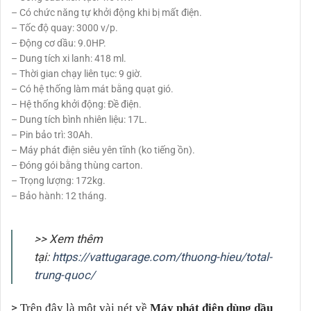
– Có chức năng tự khởi động khi bị mất điện.
– Tốc độ quay: 3000 v/p.
– Động cơ dầu: 9.0HP.
– Dung tích xi lanh: 418 ml.
– Thời gian chạy liên tục: 9 giờ.
– Có hệ thống làm mát bằng quạt gió.
– Hệ thống khởi động: Đề điện.
– Dung tích bình nhiên liệu: 17L.
– Pin bảo trì: 30Ah.
– Máy phát điện siêu yên tĩnh (ko tiếng ồn).
– Đóng gói bằng thùng carton.
– Trọng lượng: 172kg.
– Bảo hành: 12 tháng.
>> Xem thêm
tại:
https://vattugarage.com/thuong-hieu/total-
trung-quoc/
>
Trên đây là một vài nét về
Máy phát điện dùng dầu