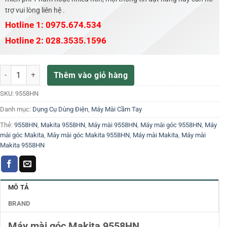
trợ vui lòng liên hệ .
Hotline 1: 0975.674.534
Hotline 2: 028.3535.1596
Máy mài góc Makita 9558HN số lượng
Thêm vào giỏ hàng
SKU:
9558HN
Danh mục:
Dụng Cụ Dùng Điện
,
Máy Mài Cầm Tay
Thẻ:
9558HN
,
Makita 9558HN
,
Máy mài 9558HN
,
Máy mài góc 9558HN
,
Máy
mài góc Makita
,
Máy mài góc Makita 9558HN
,
Máy mài Makita
,
Máy mài
Makita 9558HN
MÔ TẢ
BRAND
Máy mài góc Makita 9558HN