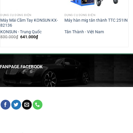
DỤNG CỤ DÙNG ĐIỆN
DỤNG CỤ DÙNG ĐIỆN
Máy Mài Cầm Tay KONSUN KX-
Máy hàn mig tân thành TTC 251IN
82136
KONSUN - Trung Quốc
Tân Thành - Việt Nam
Giá
Giá
830.000
₫
641.000
₫
gốc
hiện
là:
tại
830.000₫.
là:
₫.
641.000₫.
FANPAGE FACEBOOK
HỖ TRỢ KHÁCH HÀNG