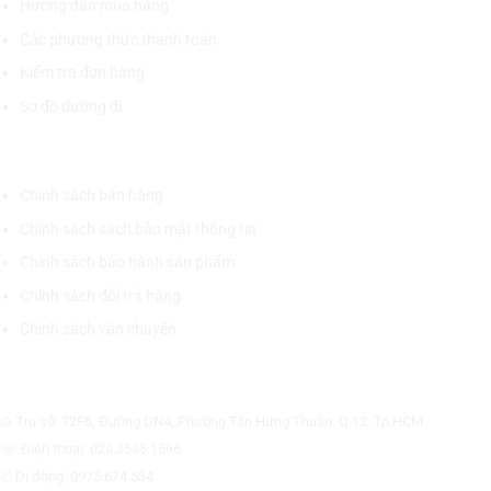
Hướng dẫn mua hàng
Các phương thức thanh toán
Kiểm tra đơn hàng
Sơ đồ đường đi
CHÍNH SÁCH CHUNG
Chính sách bán hàng
Chính sách sách bảo mật thông tin
Chính sách bảo hành sản phẩm
Chính sách đổi trả hàng
Chính sách vận chuyển
CÔNG TY CỔ PHẦN THƯƠNG MẠI THIẾT BỊ THỊNH PHÁT
⊙ Trụ sở: 72F6, Đường DN4, Phường Tân Hưng Thuận, Q.12, Tp.HCM.
☏ Điện thoại: 028.3535.1596.
✆ Di động: 0975.674.534