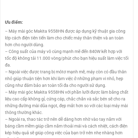
Ưu điểm:
– Máy mài góc Makita 9558HN được áp dụng kỹ thuật gia công
lớp cách điện tiên tiến làm cho chiếc máy thân thiện và an toàn
hơn cho người dùng.
– Công suất của máy vô cùng mạnh mẽ đến 840W kết hợp với
tốc độ không tải 11.000 vòng/phút cho bạn hiệu suất làm việc tối
đa.
– Ngoài việc được trang bị môtơ mạnh mẽ, máy còn có đầu thân
nhỏ giúp thuận tiện hơn khi làm việc ở những phạm vi nhỏ, hẹp
cũng như đảm bảo an toàn tối đa cho người sử dụng.
– Máy mài góc Makita 9558HN với phần lưỡi được làm bằng chất
liệu cao cấp không gỉ, cứng cáp, chắc chắn và sắc bén sẽ cho ra
những đường mài dũa ngọt, đẹp mắt hơn so với các loại máy mài
thông thường khác.
– Ngoài ra, thao tác trở nên dễ dàng hơn nhờ vào tay nắm với
báng cầm mềm giúp cầm nắm thoải mái và cách nhiệt, cách điện
kép hiệu quả sẽ giúp công việc của bạn trở nên nhẹ nhàng hơn