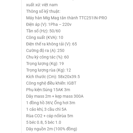
xuất xứ: việt nam
Thông số kỹ thuật:
Máy hàn Mig Mag tân thành TTC251IN-PRO
Điện áp (V): 1Pha – 220v
Tần số (Hz): 50/60
Công suất (KVA): 10
Điện thế ra không tải (V): 65
Cường độ ra (A): 250
Chu kỳ công tác (%): 60
Trọng lượng (Kg): 19
Trọng lượng rùa (Kg): 12
Kích thước (Cm): 58x20x39.5
Công nghệ điều khiển: IGBT
Phụ kiện:Súng 15AK 3m
Dây mass 2m + kẹp mass 300A
1 đồng hồ 36V, Ống hơi 3m
1 cảo khí, 3 cầu chì 5A
Rùa CO2 + cáp nốirùa 5m
5 béc 0.8, 5 béc 1.0
Dây nguồn 2m (100% đồng)