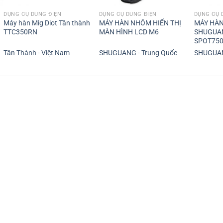
DỤNG CỤ DÙNG ĐIỆN
DỤNG CỤ DÙNG ĐIỆN
DỤNG CỤ 
Máy hàn Mig Diot Tân thành
MÁY HÀN NHÔM HIỂN THỊ
MÁY HÀN
TTC350RN
MÀN HÌNH LCD M6
SHUGUA
SPOT750
Tân Thành - Việt Nam
SHUGUANG - Trung Quốc
SHUGUAN
.