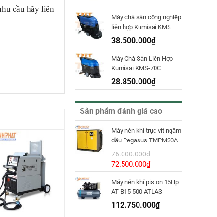
hu cầu hãy liên
Máy chà sàn công nghiệp
liên hợp Kumisai KMS
70D
38.500.000
₫
Máy Chà Sàn Liên Hợp
Kumisai KMS-70C
28.850.000
₫
Sản phẩm đánh giá cao
Máy nén khí trục vít ngâm
dầu Pegasus TMPM30A
INVT
76.000.000
₫
Giá
Giá
72.500.000
₫
gốc
hiện
Máy nén khí piston 15Hp
là:
tại
AT B15 500 ATLAS
76.000.000₫.
là:
COPCO
72.500.000₫.
112.750.000
₫