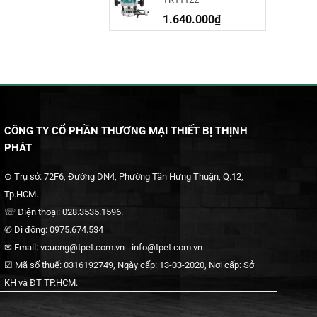
1.640.000
₫
CÔNG TY CỔ PHẦN THƯƠNG MẠI THIẾT BỊ THỊNH
PHÁT
⊙ Trụ sở: 72F6, Đường DN4, Phường Tân Hưng Thuận, Q.12,
Tp.HCM.
☏ Điện thoại: 028.3535.1596.
✆ Di động: 0975.674.534
✉ Email: vcuong@tpet.com.vn - info@tpet.com.vn
☑ Mã số thuế: 0316192749, Ngày cấp: 13-03-2020, Nơi cấp: Sở
KH và ĐT TP.HCM.