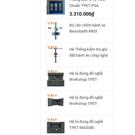
Chuẩn TPET-PSA
3.310.000
₫
Bộ căn chỉnh bánh xe
Beissbarth Ml33
Hệ Thống kiểm tra góc
đặt bánh xe công nghệ
3D Q.Lign T.41
Beissbarth
Hệ tủ đựng dồ nghề
Workshop TPET-
HTWS02
Hệ tủ đựng dồ nghề
Workshop TPET-
HTWS01
Hệ tủ đựng đồ nghề
TPET-MSS040