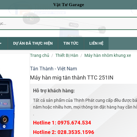
Vật Tư Garage
DỰ ÁN ĐÃ THỰC HIỆN
TIN TỨC
LIÊN HỆ
Trang chủ
/
Thiết Bị Hàn
/
Máy hàn nhôm khung xe
Tân Thành - Việt Nam
Máy hàn mig tân thành TTC 251IN
Hỗ trợ khách hàng:
Tất cả sản phẩm của Thịnh Phát cung cấp đều được bả
năm hoặc nhiều hơn, mọi thông tin đặt hàng hay cần hỗ 
.
Hotline 1: 0975.674.534
Hotline 2: 028.3535.1596