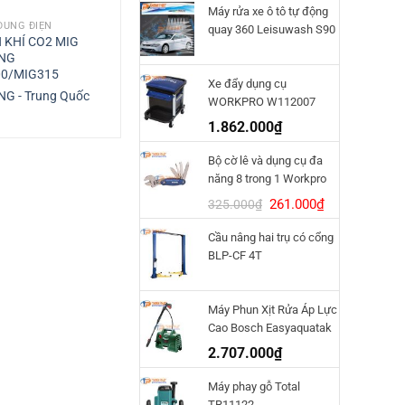
Máy rửa xe ô tô tự động
DÙNG ĐIỆN
DỤNG CỤ DÙNG ĐIỆN
quay 360 Leisuwash S90
 KHÍ CO2 MIG
MÁY HÀN KHÍ CO2 MIG
NG
SHUGUANG NBC-270N
0/MIG315
Xe đẩy dụng cụ
G - Trung Quốc
SHUGUANG - Trung Quốc
WORKPRO W112007
1.862.000
₫
Bộ cờ lê và dụng cụ đa
năng 8 trong 1 Workpro
W014011
Giá
Giá
261.000
₫
325.000
₫
gốc
hiện
Cầu nâng hai trụ có cổng
là:
tại
BLP-CF 4T
325.000₫.
là:
261.000₫.
Máy Phun Xịt Rửa Áp Lực
Cao Bosch Easyaquatak
120
2.707.000
₫
Máy phay gỗ Total
TR11122