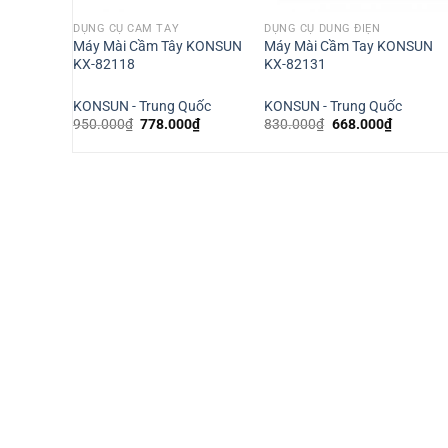
DỤNG CỤ CẦM TAY
DỤNG CỤ DÙNG ĐIỆN
ít ngâm dầu
Máy Mài Cầm Tây KONSUN
Máy Mài Cầm Tay KONSUN
 INVT
KX-82118
KX-82131
m
KONSUN - Trung Quốc
KONSUN - Trung Quốc
Giá
Giá
Giá
Giá
950.000
₫
778.000
₫
830.000
₫
668.000
₫
gốc
hiện
gốc
hiện
là:
tại
là:
tại
950.000₫.
là:
830.000₫.
là:
778.000₫.
668.000₫