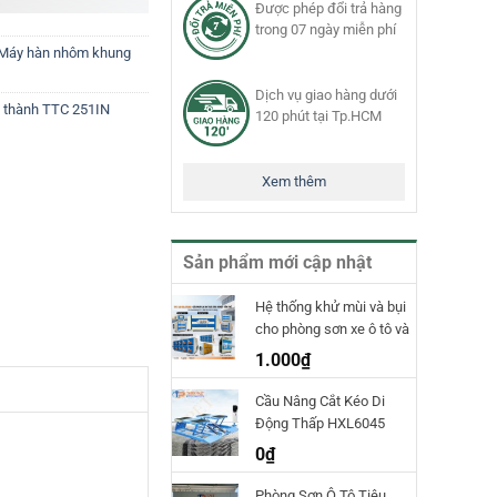
Được phép đổi trả hàng
trong 07 ngày miễn phí
Máy hàn nhôm khung
Dịch vụ giao hàng dưới
 thành TTC 251IN
120 phút tại Tp.HCM
Xem thêm
Sản phẩm mới cập nhật
Hệ thống khử mùi và bụi
cho phòng sơn xe ô tô và
phòng sơn công nghiệp
1.000
₫
TPET
Cầu Nâng Cắt Kéo Di
Động Thấp HXL6045
Hauvrex
0
₫
Phòng Sơn Ô Tô Tiêu