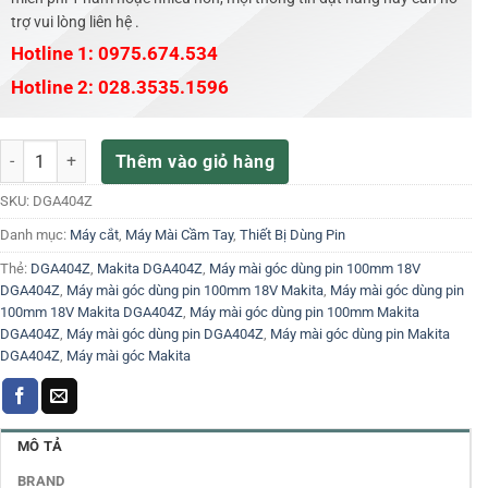
trợ vui lòng liên hệ .
Hotline 1: 0975.674.534
Hotline 2: 028.3535.1596
Máy mài góc dùng pin 100mm 18V Makita DGA404Z số lượng
Thêm vào giỏ hàng
SKU:
DGA404Z
Danh mục:
Máy cắt
,
Máy Mài Cầm Tay
,
Thiết Bị Dùng Pin
Thẻ:
DGA404Z
,
Makita DGA404Z
,
Máy mài góc dùng pin 100mm 18V
DGA404Z
,
Máy mài góc dùng pin 100mm 18V Makita
,
Máy mài góc dùng pin
100mm 18V Makita DGA404Z
,
Máy mài góc dùng pin 100mm Makita
DGA404Z
,
Máy mài góc dùng pin DGA404Z
,
Máy mài góc dùng pin Makita
DGA404Z
,
Máy mài góc Makita
MÔ TẢ
BRAND