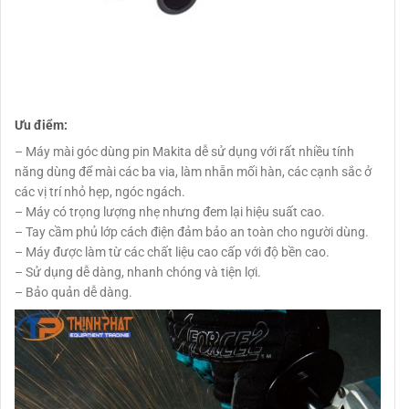
Ưu điểm:
– Máy mài góc dùng pin Makita dễ sử dụng với rất nhiều tính
năng dùng để mài các ba via, làm nhẵn mối hàn, các cạnh sắc ở
các vị trí nhỏ hẹp, ngóc ngách.
– Máy có trọng lượng nhẹ nhưng đem lại hiệu suất cao.
– Tay cầm phủ lớp cách điện đảm bảo an toàn cho người dùng.
– Máy được làm từ các chất liệu cao cấp với độ bền cao.
– Sử dụng dễ dàng, nhanh chóng và tiện lợi.
– Bảo quản dễ dàng.