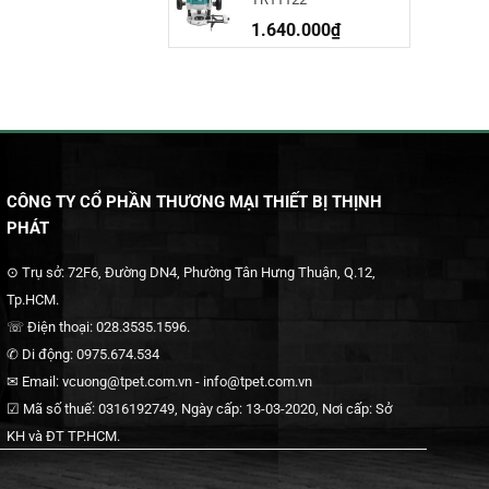
1.640.000
₫
CÔNG TY CỔ PHẦN THƯƠNG MẠI THIẾT BỊ THỊNH
PHÁT
⊙ Trụ sở: 72F6, Đường DN4, Phường Tân Hưng Thuận, Q.12,
Tp.HCM.
☏ Điện thoại: 028.3535.1596.
✆ Di động: 0975.674.534
✉ Email: vcuong@tpet.com.vn - info@tpet.com.vn
☑ Mã số thuế: 0316192749, Ngày cấp: 13-03-2020, Nơi cấp: Sở
KH và ĐT TP.HCM.