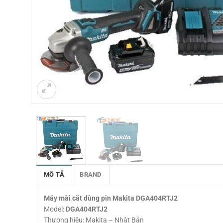
MÔ TẢ
BRAND
Máy mài cắt dùng pin Makita DGA404RTJ2
Model:
DGA404RTJ2
Thương hiệu: Makita – Nhật Bản