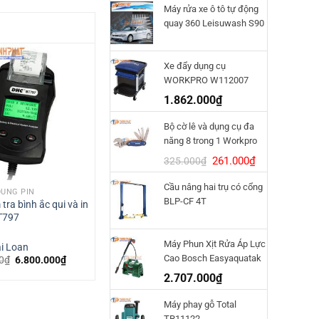
Máy rửa xe ô tô tự động
quay 360 Leisuwash S90
Xe đẩy dụng cụ
WORKPRO W112007
1.862.000
₫
Bộ cờ lê và dụng cụ đa
năng 8 trong 1 Workpro
W014011
Giá
Giá
261.000
₫
325.000
₫
gốc
hiện
Cầu nâng hai trụ có cổng
là:
tại
DÙNG PIN
MÁY KHOAN PIN
BLP-CF 4T
325.000₫.
là:
tra bình ắc qui và in
Máy khoan động lực dùng pin
BT797
Bosch GSB 18V-50
261.000₫.
Máy Phun Xịt Rửa Áp Lực
i Loan
Bosch - Đức
Cao Bosch Easyaquatak
Giá
Giá
0
₫
6.800.000
₫
4.684.000
₫
gốc
hiện
120
2.707.000
₫
là:
tại
7.400.000₫.
là:
6.800.000₫.
Máy phay gỗ Total
TR11122