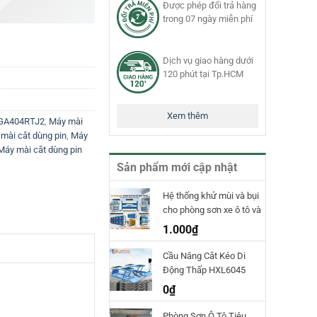
Được phép đổi trả hàng
trong 07 ngày miễn phí
Dịch vụ giao hàng dưới
120 phút tại Tp.HCM
Xem thêm
DGA404RTJ2
,
Máy mài
mài cắt dùng pin
,
Máy
Máy mài cắt dùng pin
Sản phẩm mới cập nhật
Hệ thống khử mùi và bụi
cho phòng sơn xe ô tô và
phòng sơn công nghiệp
1.000
₫
TPET
Cầu Nâng Cắt Kéo Di
Động Thấp HXL6045
Hauvrex
0
₫
Phòng Sơn Ô Tô Tiêu