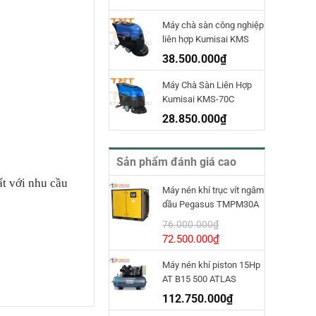
Máy chà sàn công nghiệp
liên hợp Kumisai KMS
70D
38.500.000
₫
Máy Chà Sàn Liên Hợp
Kumisai KMS-70C
28.850.000
₫
Sản phẩm đánh giá cao
t với nhu cầu
Máy nén khí trục vít ngâm
dầu Pegasus TMPM30A
INVT
76.000.000
₫
Giá
Giá
72.500.000
₫
gốc
hiện
Máy nén khí piston 15Hp
là:
tại
AT B15 500 ATLAS
76.000.000₫.
là:
COPCO
72.500.000₫.
112.750.000
₫