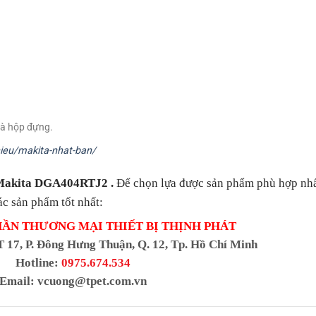
và hộp đựng.
ieu/makita-nhat-ban/
 Makita DGA404RTJ2
.
Để chọn lựa được sản phẩm phù hợp nhấ
ác sản phẩm tốt nhất:
HẦN THƯƠNG MẠI THIẾT BỊ THỊNH PHÁT
T 17, P. Đông Hưng Thuận, Q. 12, Tp. Hồ Chí Minh
Hotline:
0975.674.534
Email:
vcuong@tpet.com.vn