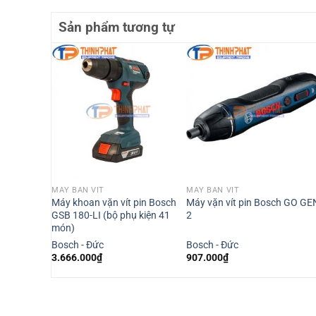
Sản phẩm tương tự
MÁY BẮN VÍT
MÁY BẮN VÍT
t dùng pin
Máy khoan vặn vít pin Bosch
Máy vặn vít pin Bosch GO GE
GSB 180-LI (bộ phụ kiện 41
2
món)
Bosch - Đức
Bosch - Đức
3.666.000
₫
907.000
₫