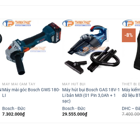
-8%
MÁY MÀI CẦM TAY
MÁY HÚT BỤI
THIẾT BỊ 
N
Máy mài góc Bosch GWS 180-
Máy hút bụi Bosch GAS 18V-1
Máy kiểm 
LI
Li bản Mới (01 Pin 3,0Ah + 1
dữ liệu 
sạc)
Bosch - Đức
Bosch - Đức
DHC – Đà
7.302.000
₫
29.555.000
₫
7.400.00