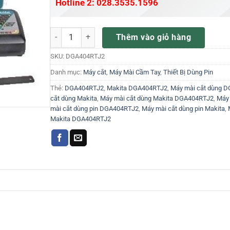
Hotline 2: 028.3535.1596
Máy mài cắt dùng pin Makita DGA404RTJ2 số lượng
Thêm vào giỏ hàng
SKU:
DGA404RTJ2
Danh mục:
Máy cắt
,
Máy Mài Cầm Tay
,
Thiết Bị Dùng Pin
Thẻ:
DGA404RTJ2
,
Makita DGA404RTJ2
,
Máy mài cắt dùng 
cắt dùng Makita
,
Máy mài cắt dùng Makita DGA404RTJ2
,
Máy 
mài cắt dùng pin DGA404RTJ2
,
Máy mài cắt dùng pin Makita
,
Makita DGA404RTJ2