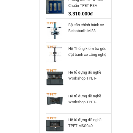
Chuẩn TPET-PSA
3.310.000
₫
Bộ căn chỉnh bánh xe
Beissbarth Ml33
Hệ Thống kiểm tra góc
đặt bánh xe công nghệ
3D Q.Lign T.41
Beissbarth
Hệ tủ đựng dồ nghề
Workshop TPET-
HTWS02
Hệ tủ đựng dồ nghề
Workshop TPET-
HTWS01
Hệ tủ đựng đồ nghề
TPET-MSS040