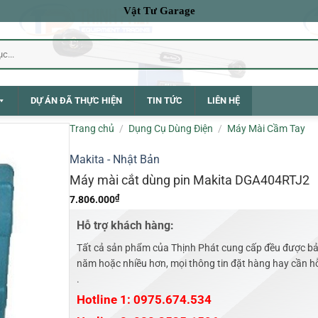
Vật Tư Garage
DỰ ÁN ĐÃ THỰC HIỆN
TIN TỨC
LIÊN HỆ
Trang chủ
/
Dụng Cụ Dùng Điện
/
Máy Mài Cầm Tay
Makita - Nhật Bản
Máy mài cắt dùng pin Makita DGA404RTJ2
₫
7.806.000
Hỗ trợ khách hàng:
Tất cả sản phẩm của Thịnh Phát cung cấp đều được bả
năm hoặc nhiều hơn, mọi thông tin đặt hàng hay cần hỗ 
.
Hotline 1: 0975.674.534