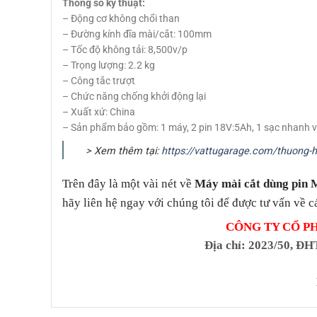
Thông số kỹ thuật:
– Động cơ không chổi than
– Đường kính đĩa mài/cắt: 100mm
– Tốc độ không tải: 8,500v/p
– Trọng lượng: 2.2 kg
– Công tắc trượt
– Chức năng chống khởi động lại
– Xuất xứ: China
– Sản phẩm bảo gồm: 1 máy, 2 pin 18V:5Ah, 1 sạc nhanh 
> Xem thêm tại:
https://vattugarage.com/thuong-h
Trên đây là một vài nét về
Máy mài cắt dùng pin
hãy liên hệ ngay với chúng tôi để được tư vấn về c
CÔNG TY CỔ P
Địa chỉ
: 2023/50, ĐH