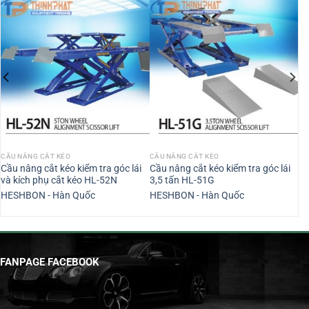
CẦU NÂNG CẮT KÉO
CẦU NÂNG CẮT KÉO
Cầu nâng cắt kéo kiểm tra góc lái
Cầu nâng cắt kéo kiểm tra góc lái
và kích phụ cắt kéo HL-52N
3,5 tấn HL-51G
HESHBON - Hàn Quốc
HESHBON - Hàn Quốc
FANPAGE FACEBOOK