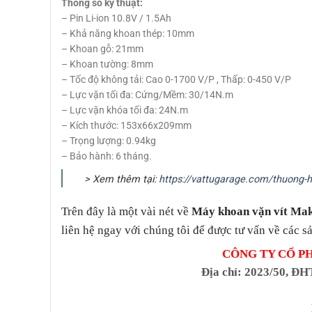
Thông số kỹ thuật:
– Pin Li-ion 10.8V / 1.5Ah
– Khả năng khoan thép: 10mm
– Khoan gỗ: 21mm
– Khoan tường: 8mm
– Tốc độ không tải: Cao 0-1700 V/P , Thấp: 0-450 V/P
– Lực vặn tối đa: Cứng/Mềm: 30/14N.m
– Lực vặn khóa tối đa: 24N.m
– Kích thước: 153x66x209mm
– Trọng lượng: 0.94kg
– Bảo hành: 6 tháng.
> Xem thêm tại:
https://vattugarage.com/thuong-h
Trên đây là một vài nét về
Máy khoan vặn vít M
liên hệ ngay với chúng tôi để được tư vấn về các s
CÔNG TY CỔ P
Địa chỉ
: 2023/50, ĐH