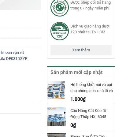
Được phép đổi trả hàng
trong 07 ngày miễn phí
Dịch vụ giao hàng dưới
120 phút tại Tp.HCM
Xem thêm
 khoan vặn vít
akita DF031DSYE
Sản phẩm mới cập nhật
Hệ thống khử mùi và bụi
cho phòng sơn xe ô tô và
phòng sơn công nghiệp
1.000
₫
TPET
Cầu Nâng Cắt Kéo Di
Động Thấp HXL6045
Hauvrex
0
₫
Phòng Sơn Ô Tô Tiêu