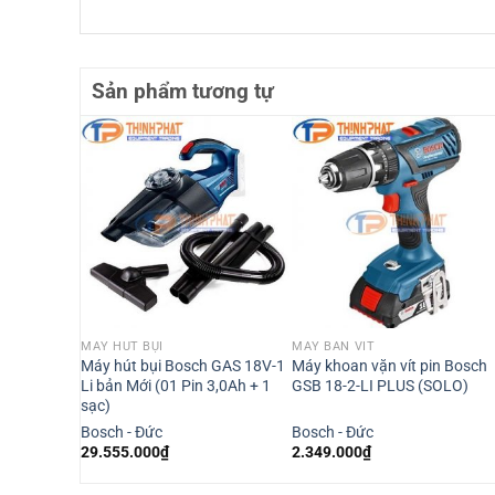
Sản phẩm tương tự
MÁY HÚT BỤI
MÁY BẮN VÍT
pin Bosch
Máy hút bụi Bosch GAS 18V-1
Máy khoan vặn vít pin Bosch
Li bản Mới (01 Pin 3,0Ah + 1
GSB 18-2-LI PLUS (SOLO)
sạc)
Bosch - Đức
Bosch - Đức
29.555.000
₫
2.349.000
₫