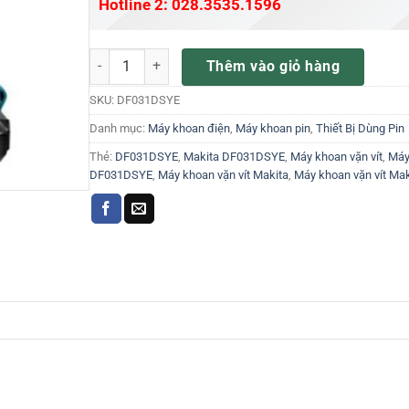
Hotline 2: 028.3535.1596
Máy khoan vặn vít Makita DF031DSYE số lượng
Thêm vào giỏ hàng
SKU:
DF031DSYE
Danh mục:
Máy khoan điện
,
Máy khoan pin
,
Thiết Bị Dùng Pin
Thẻ:
DF031DSYE
,
Makita DF031DSYE
,
Máy khoan vặn vít
,
Máy
DF031DSYE
,
Máy khoan vặn vít Makita
,
Máy khoan vặn vít M