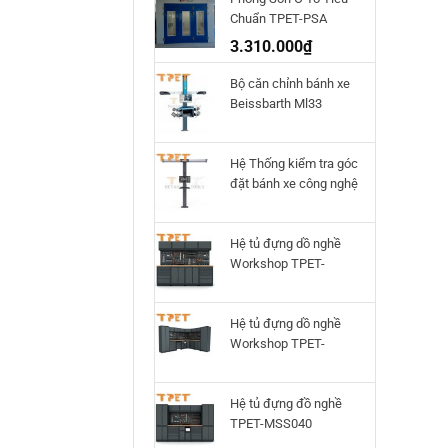
Chuẩn TPET-PSA
3.310.000
₫
Bộ căn chỉnh bánh xe
Beissbarth Ml33
Hệ Thống kiểm tra góc
đặt bánh xe công nghệ
3D Q.Lign T.41
Beissbarth
Hệ tủ đựng dồ nghề
Workshop TPET-
HTWS02
Hệ tủ đựng dồ nghề
Workshop TPET-
HTWS01
Hệ tủ đựng đồ nghề
TPET-MSS040