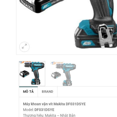
MÔ TẢ
BRAND
Máy khoan vặn vít Makita DF031DSYE
Model:
DF031DSYE
Thương hiệu: Makita – Nhật Bản