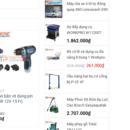
Máy rửa xe ô tô tự động
quay 360 Leisuwash S90
Xe đẩy dụng cụ
WORKPRO W112007
1.862.000
₫
Bộ cờ lê và dụng cụ đa
năng 8 trong 1 Workpro
W014011
Giá
Giá
261.000
₫
325.000
₫
gốc
hiện
Cầu nâng hai trụ có cổng
là:
tại
BLP-CF 4T
325.000₫.
là:
261.000₫.
VÍT
MÁY BẮN VÍT
n bắn vít dùng pin
Máy vặn vít Bosch GO Gen 2 –
Máy Phun Xịt Rửa Áp Lực
R 12V-15 FC
32 chi tiết
Cao Bosch Easyaquatak
120
2.707.000
₫
Đức
Bosch - Đức
0
₫
970.000
₫
Máy phay gỗ Total
TR11122