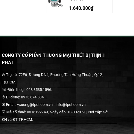
1.640.000
₫
CÔNG TY CỔ PHẦN THƯƠNG MẠI THIẾT BỊ THỊNH
PHÁT
⊙ Trụ sở: 72F6, Đường DN4, Phường Tân Hưng Thuận, Q.12,
Tp.HCM.
☏ Điện thoại: 028.3535.1596.
✆ Di động: 0975.674.534
✉ Email: vcuong@tpet.com.vn - info@tpet.com.vn
☑ Mã số thuế: 0316192749, Ngày cấp: 13-03-2020, Nơi cấp: Sở
KH và ĐT TP.HCM.