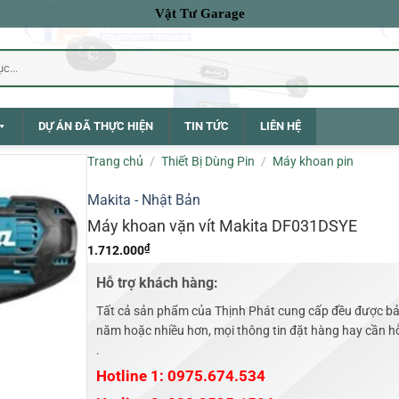
Vật Tư Garage
DỰ ÁN ĐÃ THỰC HIỆN
TIN TỨC
LIÊN HỆ
Trang chủ
/
Thiết Bị Dùng Pin
/
Máy khoan pin
Makita - Nhật Bản
Máy khoan vặn vít Makita DF031DSYE
₫
1.712.000
Hỗ trợ khách hàng:
Tất cả sản phẩm của Thịnh Phát cung cấp đều được bả
năm hoặc nhiều hơn, mọi thông tin đặt hàng hay cần hỗ 
.
Hotline 1: 0975.674.534