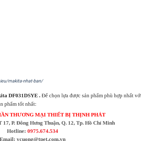
ieu/makita-nhat-ban/
akita DF031DSYE
.
Để chọn lựa được sản phẩm phù hợp nhất vớ
ản phẩm tốt nhất:
HẦN THƯƠNG MẠI THIẾT BỊ THỊNH PHÁT
T 17, P. Đông Hưng Thuận, Q. 12, Tp. Hồ Chí Minh
Hotline:
0975.674.534
Email:
vcuong@tpet.com.vn