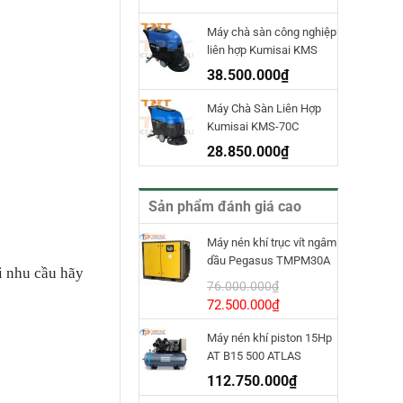
Máy chà sàn công nghiệp
liên hợp Kumisai KMS
70D
38.500.000
₫
Máy Chà Sàn Liên Hợp
Kumisai KMS-70C
28.850.000
₫
Sản phẩm đánh giá cao
Máy nén khí trục vít ngâm
dầu Pegasus TMPM30A
i nhu cầu hãy
INVT
76.000.000
₫
Giá
Giá
72.500.000
₫
gốc
hiện
Máy nén khí piston 15Hp
là:
tại
AT B15 500 ATLAS
76.000.000₫.
là:
COPCO
72.500.000₫.
112.750.000
₫