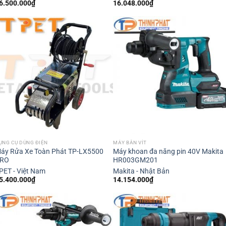
6.500.000
₫
16.048.000
₫
ỤNG CỤ DÙNG ĐIỆN
MÁY BẮN VÍT
áy Rửa Xe Toàn Phát TP-LX5500
Máy khoan đa năng pin 40V Makita
RO
HR003GM201
PET - Việt Nam
Makita - Nhật Bản
5.400.000
₫
14.154.000
₫