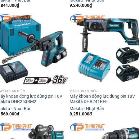
akita - Nhật Bản
Makita - Nhật Bản
.841.000
₫
9.240.000
₫
ÁY KHOAN ĐIỆN
MÁY KHOAN ĐIỆN
áy khoan động lực dùng pin 18V
Máy khoan động lực dùng pin 18V
akita DHR263RM2
Makita DHR241RFE
akita - Nhật Bản
Makita - Nhật Bản
.569.000
₫
8.251.000
₫