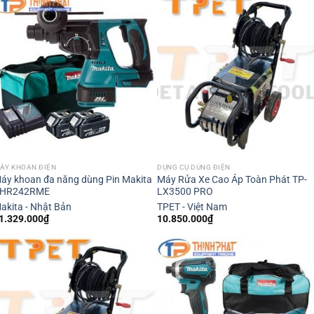
ÁY KHOAN ĐIỆN
DỤNG CỤ DÙNG ĐIỆN
áy khoan đa năng dùng Pin Makita
Máy Rửa Xe Cao Áp Toàn Phát TP-
HR242RME
LX3500 PRO
akita - Nhật Bản
TPET - Việt Nam
1.329.000
₫
10.850.000
₫