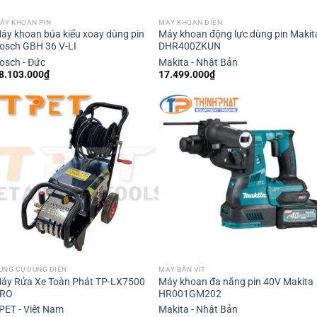
ÁY KHOAN PIN
MÁY KHOAN ĐIỆN
áy khoan búa kiểu xoay dùng pin
Máy khoan động lực dùng pin Makit
osch GBH 36 V-LI
DHR400ZKUN
osch - Đức
Makita - Nhật Bản
8.103.000
₫
17.499.000
₫
ỤNG CỤ DÙNG ĐIỆN
MÁY BẮN VÍT
áy Rửa Xe Toàn Phát TP-LX7500
Máy khoan đa năng pin 40V Makita
RO
HR001GM202
PET - Việt Nam
Makita - Nhật Bản