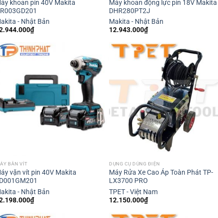
áy khoan pin 40V Makita
Máy khoan động lực pin 18V Makita
R003GD201
DHR280PT2J
akita - Nhật Bản
Makita - Nhật Bản
2.944.000
₫
12.943.000
₫
ÁY BẮN VÍT
DỤNG CỤ DÙNG ĐIỆN
áy vặn vít pin 40V Makita
Máy Rửa Xe Cao Áp Toàn Phát TP-
D001GM201
LX3700 PRO
akita - Nhật Bản
TPET - Việt Nam
2.198.000
₫
12.150.000
₫