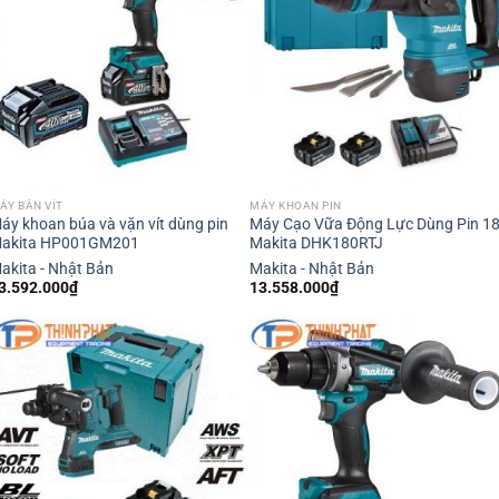
ÁY BẮN VÍT
MÁY KHOAN PIN
áy khoan búa và vặn vít dùng pin
Máy Cạo Vữa Động Lực Dùng Pin 1
akita HP001GM201
Makita DHK180RTJ
akita - Nhật Bản
Makita - Nhật Bản
3.592.000
₫
13.558.000
₫