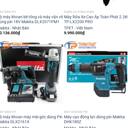
ÁY BẮN VÍT
DỤNG CỤ DÙNG ĐIỆN
ộ máy khoan bê tông và máy vặn vít
Máy Rửa Xe Cao Áp Toàn Phát 2.2
ùng pin 18V Makita DLX2071PM1
TP-LX2200 PRO
akita - Nhật Bản
TPET - Việt Nam
0.136.000
₫
9.990.000
₫
ÁY BẮN VÍT
MÁY KHOAN PIN
ộ máy khoan máy mài góc dùng Pin
Máy cạo động lực dùng pin Makita
akita DLX2161X
DHK180Z