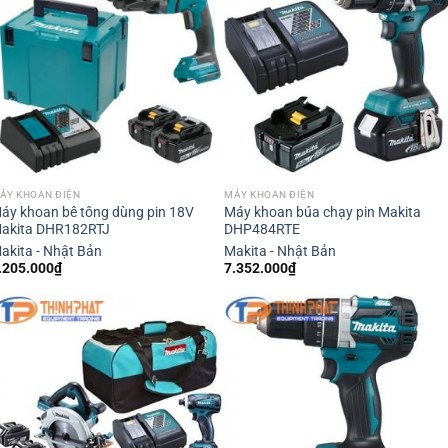
ÁY KHOAN ĐIỆN
MÁY KHOAN ĐIỆN
áy khoan bê tông dùng pin 18V
Máy khoan búa chạy pin Makita
akita DHR182RTJ
DHP484RTE
akita - Nhật Bản
Makita - Nhật Bản
.205.000
₫
7.352.000
₫