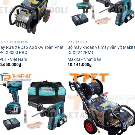
ỤNG CỤ DÙNG ĐIỆN
MÁY BẮN VÍT
áy Rửa Xe Cao Áp 3Kw Toàn Phát
Bộ máy khoan và máy vặn vít Makit
P-LX3000 PRO
DLX2242PM1
PET - Việt Nam
Makita - Nhật Bản
0.650.000
₫
10.141.000
₫