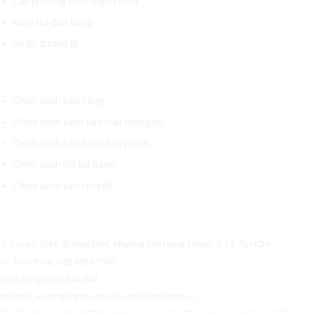
Các phương thức thanh toán
Kiểm tra đơn hàng
Sơ đồ đường đi
CHÍNH SÁCH CHUNG
Chính sách bán hàng
Chính sách sách bảo mật thông tin
Chính sách bảo hành sản phẩm
Chính sách đổi trả hàng
Chính sách vận chuyển
CÔNG TY CỔ PHẦN THƯƠNG MẠI THIẾT BỊ THỊNH PHÁT
⊙ Trụ sở: 72F6, Đường DN4, Phường Tân Hưng Thuận, Q.12, Tp.HCM.
☏ Điện thoại: 028.3535.1596.
✆ Di động: 0975.674.534
✉ Email: vcuong@tpet.com.vn - info@tpet.com.vn