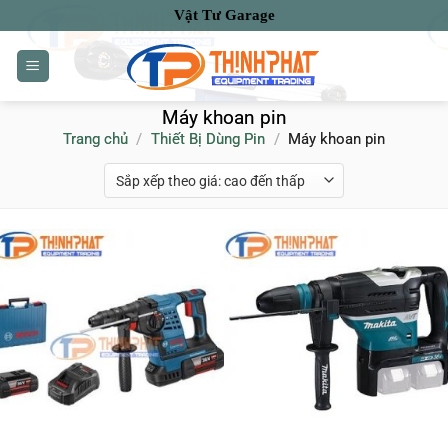
Bỏ
Vật Tư Garage
qua
nội
dung
Máy khoan pin
Trang chủ
/
Thiết Bị Dùng Pin
/
Máy khoan pin