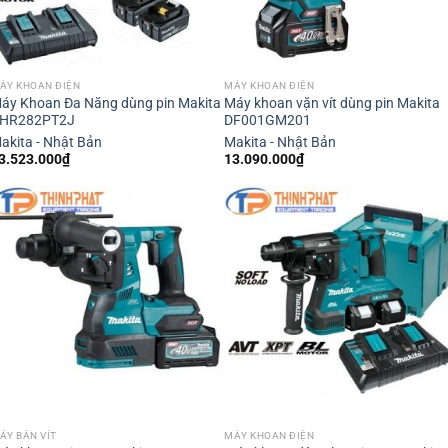
ÁY KHOAN ĐIỆN
MÁY KHOAN ĐIỆN
áy Khoan Đa Năng dùng pin Makita
Máy khoan vặn vít dùng pin Makita
HR282PT2J
DF001GM201
akita - Nhật Bản
Makita - Nhật Bản
3.523.000
₫
13.090.000
₫
ÁY BẮN VÍT
MÁY KHOAN ĐIỆN