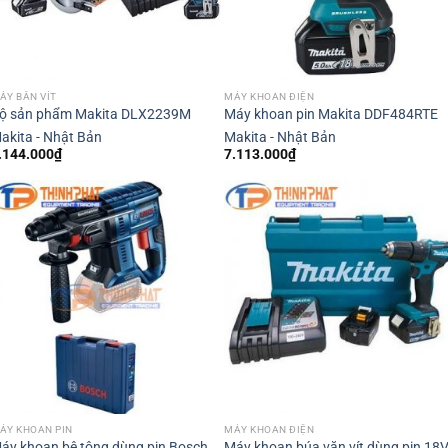
ÁY BẮN VÍT
MÁY KHOAN ĐIỆN
ộ sản phẩm Makita DLX2239M
Máy khoan pin Makita DDF484RTE
akita - Nhật Bản
Makita - Nhật Bản
.144.000
₫
7.113.000
₫
ÁY KHOAN PIN
MÁY KHOAN ĐIỆN
áy khoan bê tông dùng pin Bosch
Máy khoan búa vặn vít dùng pin 18