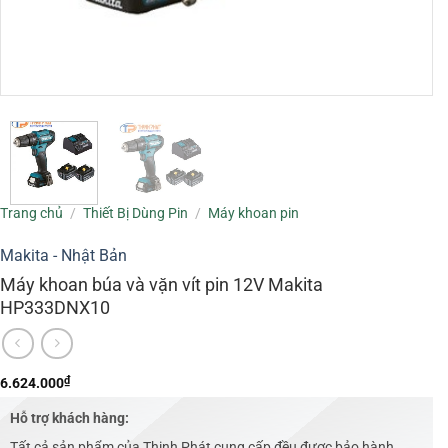
Trang chủ
/
Thiết Bị Dùng Pin
/
Máy khoan pin
Makita - Nhật Bản
Máy khoan búa và vặn vít pin 12V Makita
HP333DNX10
₫
6.624.000
Hỗ trợ khách hàng:
Tất cả sản phẩm của Thịnh Phát cung cấp đều được bảo hành