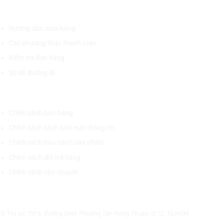
HỖ TRỢ KHÁCH HÀNG
Hướng dẫn mua hàng
Các phương thức thanh toán
Kiểm tra đơn hàng
Sơ đồ đường đi
CHÍNH SÁCH CHUNG
Chính sách bán hàng
Chính sách sách bảo mật thông tin
Chính sách bảo hành sản phẩm
Chính sách đổi trả hàng
Chính sách vận chuyển
CÔNG TY CỔ PHẦN THƯƠNG MẠI THIẾT BỊ THỊNH PHÁT
⊙ Trụ sở: 72F6, Đường DN4, Phường Tân Hưng Thuận, Q.12, Tp.HCM.