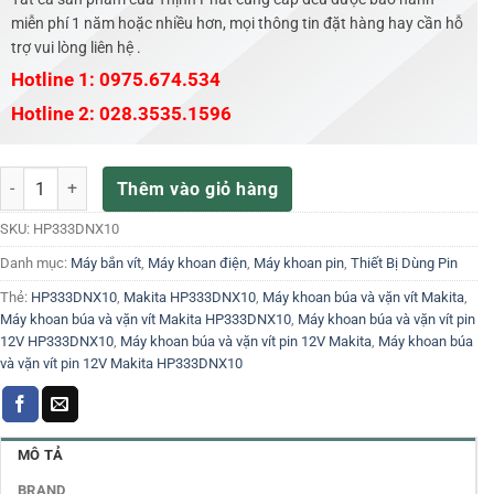
miễn phí 1 năm hoặc nhiều hơn, mọi thông tin đặt hàng hay cần hỗ
trợ vui lòng liên hệ .
Hotline 1: 0975.674.534
Hotline 2: 028.3535.1596
Máy khoan búa và vặn vít pin 12V Makita HP333DNX10 số lượng
Thêm vào giỏ hàng
SKU:
HP333DNX10
Danh mục:
Máy bắn vít
,
Máy khoan điện
,
Máy khoan pin
,
Thiết Bị Dùng Pin
Thẻ:
HP333DNX10
,
Makita HP333DNX10
,
Máy khoan búa và vặn vít Makita
,
Máy khoan búa và vặn vít Makita HP333DNX10
,
Máy khoan búa và vặn vít pin
12V HP333DNX10
,
Máy khoan búa và vặn vít pin 12V Makita
,
Máy khoan búa
và vặn vít pin 12V Makita HP333DNX10
MÔ TẢ
BRAND