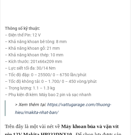
Thông số kỹ thuật:
– Điện thế Pin: 12 V
– Khả năng khoan bê tông: 8 mm
– Khả năng khoan gỗ: 21 mm
– Khả năng khoan thép: 10 mm
– Kích thước: 201x66x209 mm
– Lực siết tối đa: 30/14 Nm
– Tốc độ đập: 0 – 25500/ 0 – 6750 lần/phút
– Tốc độ không tải: 0 – 1.700/ 0 – 450 vòng/phút
– Trọng lượng: 1.1 – 1.3 kg
– Phụ kiện đi kèm: Máy bao 2 pin và sạc nhanh
> Xem thêm tại:
https://vattugarage.com/thuong-
hieu/makita-nhat-ban/
Trên đây là một vài nét về
Máy khoan búa và vặn vít
pin 12V Makita HP333DNX10
.
Để chọn lựa được sản