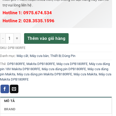
trợ vui lòng liên hệ .
Hotline 1: 0975.674.534
Hotline 2: 028.3535.1596
Máy cưa dùng pin 18V Makita DPB180RFE số lượng
Thêm vào giỏ hàng
SKU:
DPB180RFE
Danh mục:
Máy cắt
,
Máy cưa bàn
,
Thiết Bị Dùng Pin
Thẻ:
DPB180RFE
,
Makita DPB180RFE
,
Máy cưa DPB180RFE
,
Máy cưa dùng
pin 18V Makita DPB180RFE
,
Máy cưa dùng pin DPB180RFE
,
Máy cưa dùng
pin Makita
,
Máy cưa dùng pin Makita DPB180RFE
,
Máy cưa Makita
,
Máy cưa
Makita DPB180RFE
MÔ TẢ
BRAND