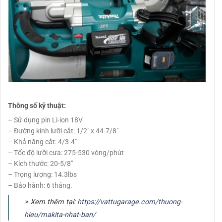
Thông số kỹ thuật:
– Sử dụng pin Li-ion 18V
– Đường kính lưỡi cắt: 1/2″ x 44-7/8″
– Khả năng cắt: 4/3-4″
– Tốc độ lưỡi cưa: 275-530 vòng/phút
– Kích thước: 20-5/8″
– Trọng lượng: 14.3lbs
– Bảo hành: 6 tháng.
> Xem thêm tại:
https://vattugarage.com/thuong-
hieu/makita-nhat-ban/