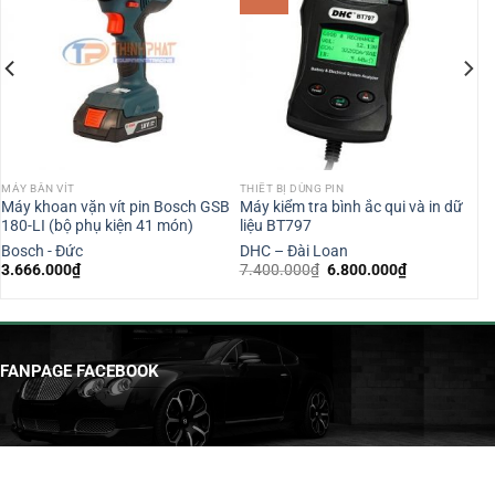
MÁY BẮN VÍT
THIẾT BỊ DÙNG PIN
Máy khoan vặn vít pin Bosch GSB
Máy kiểm tra bình ắc qui và in dữ
180-LI (bộ phụ kiện 41 món)
liệu BT797
Bosch - Đức
DHC – Đài Loan
Giá
Giá
3.666.000
₫
7.400.000
₫
6.800.000
₫
gốc
hiện
là:
tại
7.400.000₫.
là:
6.800.000₫.
FANPAGE FACEBOOK