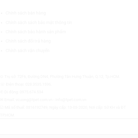
CHÍNH SÁCH CHUNG
Chính sách bán hàng
Chính sách sách bảo mật thông tin
Chính sách bảo hành sản phẩm
Chính sách đổi trả hàng
Chính sách vận chuyển
CÔNG TY CỔ PHẦN THƯƠNG MẠI THIẾT BỊ THỊNH PHÁT
⊙ Trụ sở: 72F6, Đường DN4, Phường Tân Hưng Thuận, Q.12, Tp.HCM.
☏ Điện thoại: 028.3535.1596.
✆ Di động: 0975.674.534
✉ Email: vcuong@tpet.com.vn - info@tpet.com.vn
☑ Mã số thuế: 0316192749, Ngày cấp: 13-03-2020, Nơi cấp: Sở KH và ĐT
TP.HCM.