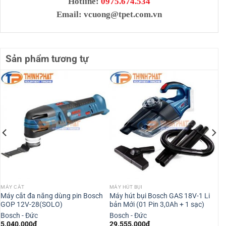
Hotline:
0975.674.534
Email:
vcuong@tpet.com.vn
Sản phẩm tương tự
MÁY CẮT
MÁY HÚT BỤI
Máy cắt đa năng dùng pin Bosch
Máy hút bụi Bosch GAS 18V-1 Li
GOP 12V-28(SOLO)
bản Mới (01 Pin 3,0Ah + 1 sạc)
Bosch - Đức
Bosch - Đức
5.040.000
₫
29.555.000
₫