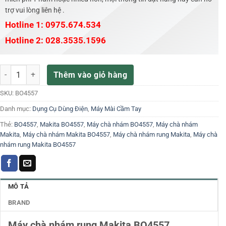
trợ vui lòng liên hệ .
Hotline 1: 0975.674.534
Hotline 2: 028.3535.1596
Máy chà nhám rung Makita BO4557 số lượng
Thêm vào giỏ hàng
SKU:
BO4557
Danh mục:
Dụng Cụ Dùng Điện
,
Máy Mài Cầm Tay
Thẻ:
BO4557
,
Makita BO4557
,
Máy chà nhám BO4557
,
Máy chà nhám
Makita
,
Máy chà nhám Makita BO4557
,
Máy chà nhám rung Makita
,
Máy chà
nhám rung Makita BO4557
MÔ TẢ
BRAND
Máy chà nhám rung Makita BO4557