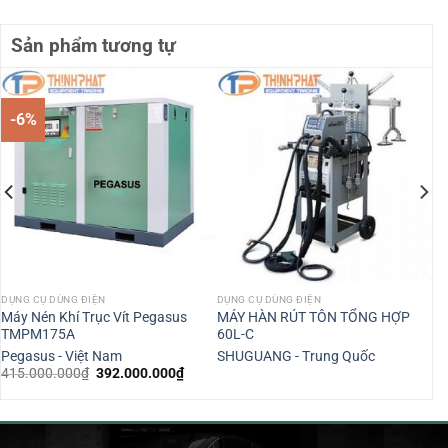
Sản phẩm tương tự
-6%
DỤNG CỤ DÙNG ĐIỆN
DỤNG CỤ DÙNG ĐIỆN
Máy Nén Khí Trục Vít Pegasus
MÁY HÀN RÚT TÔN TỔNG HỢP
TMPM175A
60L-C
Pegasus - Việt Nam
SHUGUANG - Trung Quốc
Giá
Giá
415.000.000
₫
392.000.000
₫
gốc
hiện
là:
tại
415.000.000₫.
là:
392.000.000₫.