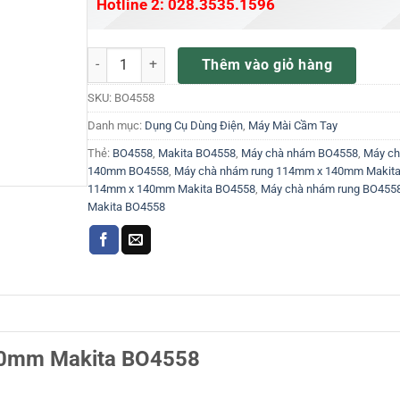
Hotline 2: 028.3535.1596
Máy chà nhám rung 114mm x 140mm Makita BO4558 s
Thêm vào giỏ hàng
SKU:
BO4558
Danh mục:
Dụng Cụ Dùng Điện
,
Máy Mài Cầm Tay
Thẻ:
BO4558
,
Makita BO4558
,
Máy chà nhám BO4558
,
Máy ch
140mm BO4558
,
Máy chà nhám rung 114mm x 140mm Makit
114mm x 140mm Makita BO4558
,
Máy chà nhám rung BO455
Makita BO4558
40mm Makita BO4558