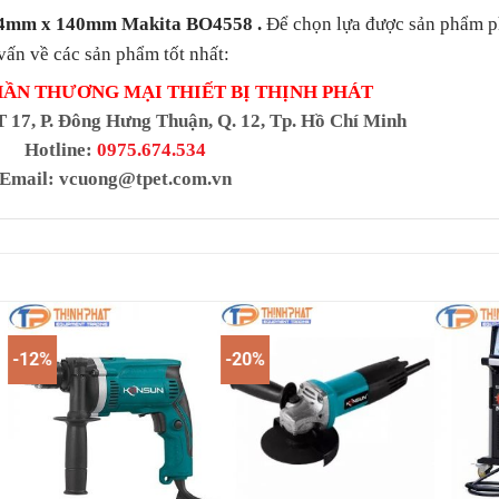
14mm x 140mm Makita BO4558
.
Để chọn lựa được sản phẩm p
vấn về các sản phẩm tốt nhất:
HẦN THƯƠNG MẠI THIẾT BỊ THỊNH PHÁT
T 17, P. Đông Hưng Thuận, Q. 12, Tp. Hồ Chí Minh
Hotline:
0975.674.534
Email:
vcuong@tpet.com.vn
-12%
-20%