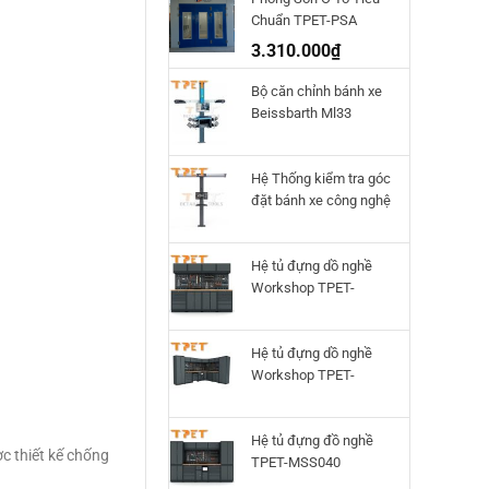
Chuẩn TPET-PSA
3.310.000
₫
Bộ căn chỉnh bánh xe
Beissbarth Ml33
Hệ Thống kiểm tra góc
đặt bánh xe công nghệ
3D Q.Lign T.41
Beissbarth
Hệ tủ đựng dồ nghề
Workshop TPET-
HTWS02
Hệ tủ đựng dồ nghề
Workshop TPET-
HTWS01
Hệ tủ đựng đồ nghề
c thiết kế chống
TPET-MSS040