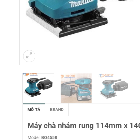
MÔ TẢ
BRAND
Máy chà nhám rung 114mm x 1
Model:
BO4558