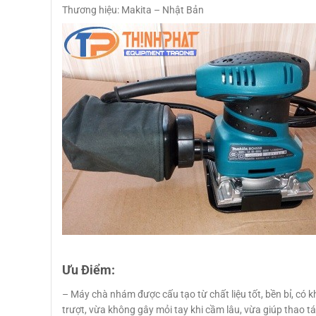
Thương hiệu: Makita – Nhật Bản
Ưu Điểm:
– Máy chà nhám được cấu tạo từ chất liệu tốt, bền bỉ, có 
trượt, vừa không gây mỏi tay khi cầm lâu, vừa giúp thao tá