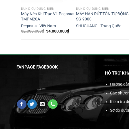
DỤNG CỤ DÙNG ĐIỆN
DỤNG CỤ DÙNG ĐIỆN
Vít Pegasus
Máy Nén Khí Trục Vít Pegasus
MÁY HÀN RÚT TÔN TỰ ĐỘNG
TMPM20A
SG-9000
m
Pegasus - Việt Nam
SHUGUANG - Trung Quốc
Giá
Giá
Giá
.000.000
₫
62.000.000
₫
54.000.000
₫
hiện
gốc
hiện
tại
là:
tại
.000.000₫.
là:
62.000.000₫.
là:
392.000.000₫.
54.000.000₫.
FANPAGE FACEBOOK
HỖ TRỢ KH
Hướng dẫ
Các phươn
Kiểm tra 
Sơ đồ đườ