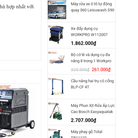
Máy rửa xe ô tô tự động
hù hợp nhất với
quay 360 Leisuwash S90
Xe đẩy dụng cụ
WORKPRO W112007
1.862.000
₫
Bộ cờ lê và dụng cụ đa
năng 8 trong 1 Workpro
W014011
Giá
Giá
261.000
₫
325.000
₫
gốc
hiện
Cầu nâng hai trụ có cổng
là:
tại
BLP-CF 4T
325.000₫.
là:
261.000₫.
Máy Phun Xịt Rửa Áp Lực
Cao Bosch Easyaquatak
120
2.707.000
₫
Máy phay gỗ Total
TR11122