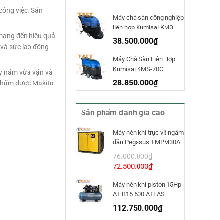
công việc. Sản
Máy chà sàn công nghiệp
liên hợp Kumisai KMS
 mang đến hiệu quả
70D
38.500.000
₫
n và sức lao động
Máy Chà Sàn Liên Hợp
Kumisai KMS-70C
ay nắm vừa vặn và
28.850.000
₫
n phẩm được Makita
Sản phẩm đánh giá cao
Máy nén khí trục vít ngâm
dầu Pegasus TMPM30A
INVT
76.000.000
₫
Giá
Giá
72.500.000
₫
gốc
hiện
Máy nén khí piston 15Hp
là:
tại
AT B15 500 ATLAS
76.000.000₫.
là:
COPCO
72.500.000₫.
112.750.000
₫