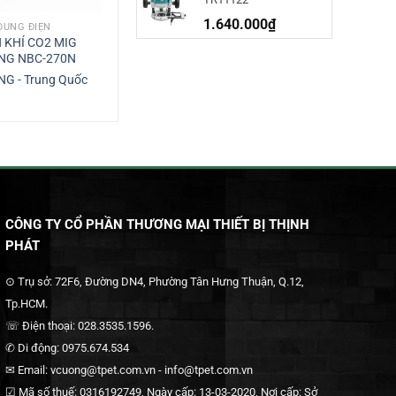
1.640.000
₫
DÙNG ĐIỆN
DỤNG CỤ DÙNG ĐIỆN
 KHÍ CO2 MIG
MÁY NẠP ẮC QUY KHỞI ĐỘNG
NG NBC-270N
BẰNG ĐỀ JQST-1500
G - Trung Quốc
SHUGUANG - Trung Quốc
CÔNG TY CỔ PHẦN THƯƠNG MẠI THIẾT BỊ THỊNH
PHÁT
⊙ Trụ sở: 72F6, Đường DN4, Phường Tân Hưng Thuận, Q.12,
Tp.HCM.
☏ Điện thoại: 028.3535.1596.
✆ Di động: 0975.674.534
✉ Email: vcuong@tpet.com.vn - info@tpet.com.vn
☑ Mã số thuế: 0316192749, Ngày cấp: 13-03-2020, Nơi cấp: Sở