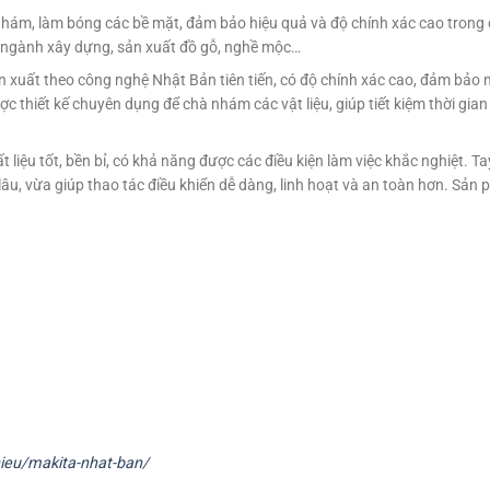
m, làm bóng các bề mặt, đảm bảo hiệu quả và độ chính xác cao trong 
 ngành xây dựng, sản xuất đồ gỗ, nghề mộc…
xuất theo công nghệ Nhật Bản tiên tiến, có độ chính xác cao, đảm bảo
ợc thiết kế chuyên dụng để chà nhám các vật liệu, giúp tiết kiệm thời gia
iệu tốt, bền bỉ, có khả năng được các điều kiện làm việc khắc nghiệt. T
lâu, vừa giúp thao tác điều khiển dễ dàng, linh hoạt và an toàn hơn. Sả
ieu/makita-nhat-ban/