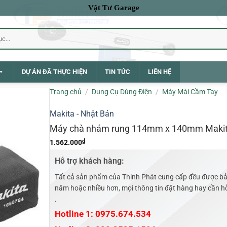
Vật Tư Garage
DỰ ÁN ĐÃ THỰC HIỆN
TIN TỨC
LIÊN HỆ
Trang chủ
/
Dụng Cụ Dùng Điện
/
Máy Mài Cầm Tay
Makita - Nhật Bản
Máy chà nhám rung 114mm x 140mm Maki
₫
1.562.000
Hỗ trợ khách hàng:
Tất cả sản phẩm của Thịnh Phát cung cấp đều được bả
năm hoặc nhiều hơn, mọi thông tin đặt hàng hay cần hỗ 
.
Hotline 1: 0975.674.534