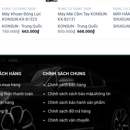
DỤNG CỤ DÙNG ĐIỆN
DỤNG CỤ DÙNG ĐIỆN
DỤNG CỤ 
Máy Khoan Động Lực
Máy Mài Cầm Tay KONSUN
MÁY HÀN
KONSUN KX-81323
KX-82131
SHUGUA
KONSUN - Trung Quốc
KONSUN - Trung Quốc
SHUGUAN
Giá
Giá
Giá
Giá
750.000
₫
663.000
₫
830.000
₫
668.000
₫
gốc
hiện
gốc
hiện
là:
tại
là:
tại
750.000₫.
là:
830.000₫.
là:
663.000₫.
668.000₫.
ÁCH HÀNG
CHÍNH SÁCH CHUNG
n mua hàng
Chính sách bán hàng
g thức thanh toán
Chính sách sách bảo mật thông tin
đơn hàng
Chính sách bảo hành sản phẩm
ng đi
Chính sách đổi trả hàng
Chính sách vận chuyển