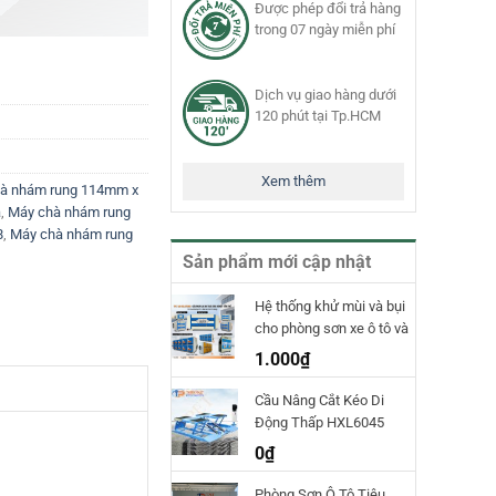
Được phép đổi trả hàng
trong 07 ngày miễn phí
ố lượng
Dịch vụ giao hàng dưới
120 phút tại Tp.HCM
Xem thêm
à nhám rung 114mm x
a
,
Máy chà nhám rung
8
,
Máy chà nhám rung
Sản phẩm mới cập nhật
Hệ thống khử mùi và bụi
cho phòng sơn xe ô tô và
phòng sơn công nghiệp
1.000
₫
TPET
Cầu Nâng Cắt Kéo Di
Động Thấp HXL6045
Hauvrex
0
₫
Phòng Sơn Ô Tô Tiêu