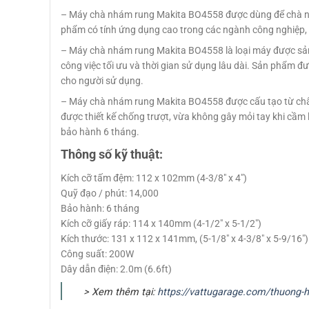
– Máy chà nhám rung Makita BO4558 được dùng để chà nhá
phẩm có tính ứng dụng cao trong các ngành công nghiệp,
– Máy chà nhám rung Makita BO4558 là loại máy được sản 
công việc tối ưu và thời gian sử dụng lâu dài. Sản phẩm đư
cho người sử dụng.
– Máy chà nhám rung Makita BO4558 được cấu tạo từ chất l
được thiết kế chống trượt, vừa không gây mỏi tay khi cầm 
bảo hành 6 tháng.
Thông số kỹ thuật:
Kích cỡ tấm đệm: 112 x 102mm (4-3/8″ x 4″)
Quỹ đạo / phút: 14,000
Bảo hành: 6 tháng
Kích cỡ giấy ráp: 114 x 140mm (4-1/2″ x 5-1/2″)
Kích thước: 131 x 112 x 141mm, (5-1/8″ x 4-3/8″ x 5-9/16″)
Công suất: 200W
Dây dẫn điện: 2.0m (6.6ft)
> Xem thêm tại:
https://vattugarage.com/thuong-h