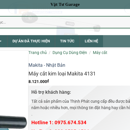
Vật Tư Garage
DỰ ÁN ĐÃ THỰC HIỆN
TIN TỨC
LIÊN HỆ
Trang chủ
/
Dụng Cụ Dùng Điện
/
Máy cắt
Makita - Nhật Bản
Máy cắt kim loại Makita 4131
₫
8.121.000
Hỗ trợ khách hàng:
Tất cả sản phẩm của Thịnh Phát cung cấp đều được bả
năm hoặc nhiều hơn, mọi thông tin đặt hàng hay cần hỗ 
.
Hotline 1: 0975.674.534