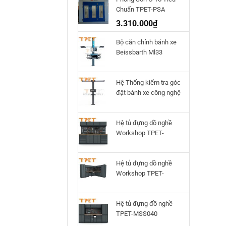
Chuẩn TPET-PSA
3.310.000
₫
Bộ căn chỉnh bánh xe
Beissbarth Ml33
Hệ Thống kiểm tra góc
đặt bánh xe công nghệ
3D Q.Lign T.41
Beissbarth
Hệ tủ đựng dồ nghề
Workshop TPET-
HTWS02
Hệ tủ đựng dồ nghề
Workshop TPET-
HTWS01
Hệ tủ đựng đồ nghề
TPET-MSS040