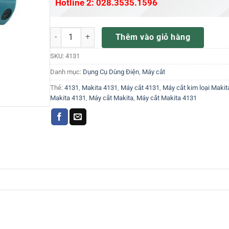
Hotline 2: 028.3535.1596
Máy cắt kim loại Makita 4131 số lượng
Thêm vào giỏ hàng
SKU:
4131
Danh mục:
Dụng Cụ Dùng Điện
,
Máy cắt
Thẻ:
4131
,
Makita 4131
,
Máy cắt 4131
,
Máy cắt kim loại Makit
Makita 4131
,
Máy cắt Makita
,
Máy cắt Makita 4131