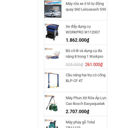
Máy rửa xe ô tô tự động
quay 360 Leisuwash S90
Xe đẩy dụng cụ
WORKPRO W112007
1.862.000
₫
Bộ cờ lê và dụng cụ đa
năng 8 trong 1 Workpro
W014011
Giá
Giá
261.000
₫
325.000
₫
gốc
hiện
Cầu nâng hai trụ có cổng
là:
tại
BLP-CF 4T
325.000₫.
là:
261.000₫.
Máy Phun Xịt Rửa Áp Lực
Cao Bosch Easyaquatak
120
2.707.000
₫
Máy phay gỗ Total
TR11122