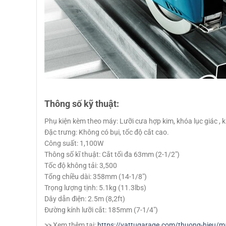
Thông số kỹ thuật:
Phụ kiện kèm theo máy: Lưỡi cưa hợp kim, khóa lục giác , k
Đặc trưng: Không có bụi, tốc độ cắt cao.
Công suất: 1,100W
Thông số kĩ thuật: Cắt tối đa 63mm (2-1/2″)
Tốc độ không tải: 3,500
Tổng chiều dài: 358mm (14-1/8″)
Trọng lượng tịnh: 5.1kg (11.3lbs)
Dây dẫn điện: 2.5m (8,2ft)
Đường kính lưỡi cắt: 185mm (7-1/4″)
>> Xem thêm tại:
https://vattugarage.com/thuong-hieu/m