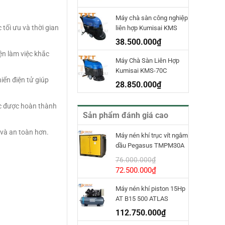
Máy chà sàn công nghiệp
tối ưu và thời gian
liên hợp Kumisai KMS
70D
38.500.000
₫
ện làm việc khắc
Máy Chà Sàn Liên Hợp
Kumisai KMS-70C
iển điện tử giúp
28.850.000
₫
ệc được hoàn thành
Sản phẩm đánh giá cao
 và an toàn hơn.
Máy nén khí trục vít ngâm
dầu Pegasus TMPM30A
INVT
76.000.000
₫
Giá
Giá
72.500.000
₫
gốc
hiện
Máy nén khí piston 15Hp
là:
tại
AT B15 500 ATLAS
76.000.000₫.
là:
COPCO
72.500.000₫.
112.750.000
₫