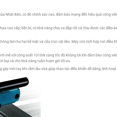
ủa Nhật Bản, có độ chính xác cao, đảm bảo mang đến hiệu quả công việc 
ựa cao cấp, bền bỉ, có khả năng chịu va đập tốt và chịu được các điều ki
ông làm hư hại bề mặt và cấu trúc vật liệu. Máy còn tích hợp nút điều kh
ạnh mẽ với công suất 1010W cùng tốc độ không tải lớn đảm bảo công vi
ch bụi và cho khả năng tuần hoàn gió tối ưu.
 gây mỏi tay khi cầm lâu vừa giúp thao tác điều khiển dễ dàng, linh hoạt