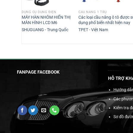
DỤNG CỤ DÙNG ĐIỆN
CẦU NÂNG 1 TRỤ
Lực
MÁY HÀN NHÔM HIỂN THỊ
Các loại cầu nâng ô tô được 
0
MÀN HÌNH LCD M6
dụng phổ biến nhất hiện nay
uốc
SHUGUANG - Trung Quốc
TPET - Việt Nam
Giá
.000
₫
hiện
tại
.000₫.
là:
1.320.000₫.
FANPAGE FACEBOOK
HỖ TRỢ KH
Hướng dẫ
Các phươn
Kiểm tra 
Sơ đồ đườ