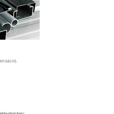
ính bảo hộ.
akita-nhat-ban/