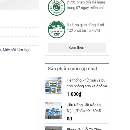
Được phép đổi trả hàng
trong 07 ngày miễn phí
Dịch vụ giao hàng dưới
120 phút tại Tp.HCM
Xem thêm
a
,
Máy cắt kim loại
Sản phẩm mới cập nhật
Hệ thống khử mùi và bụi
cho phòng sơn xe ô tô và
phòng sơn công nghiệp
1.000
₫
TPET
Cầu Nâng Cắt Kéo Di
Động Thấp HXL6045
Hauvrex
0
₫
Phòng Sơn Ô Tô Tiêu