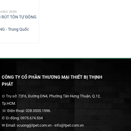
DÙNG ĐIỆN
DỤNG CỤ DÙNG ĐIỆN
 RÚT TÔN TỰ ĐỘNG
Máy Mài Cầm Tay KONSUN
KX-82131
G - Trung Quốc
KONSUN - Trung Quốc
Giá
Giá
830.000
₫
668.000
₫
gốc
hiện
là:
tại
830.000₫.
là:
668.000₫.
CÔNG TY CỔ PHẦN THƯƠNG MẠI THIẾT BỊ THỊNH
PHÁT
⊙ Trụ sở: 72F6, Đường DN4, Phường Tân Hưng Thuận, Q.12,
Tp.HCM.
☏ Điện thoại: 028.3535.1596.
✆ Di động: 0975.674.534
✉ Email: vcuong@tpet.com.vn - info@tpet.com.vn