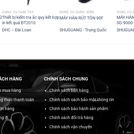
DỤNG CỤ CẦM TAY
DỤNG CỤ DÙNG ĐIỆN
DỤNG CỤ 
sử
Thiết bị kiểm tra ắc quy kết hợp
MÁY HÀN
MÁY HÀN RÚT TÔN 90F
in kết quả BT2010
SG-9000
DHC – Đài Loan
SHUGUANG - Trung Quốc
SHUGUAN
ÁCH HÀNG
CHÍNH SÁCH CHUNG
n mua hàng
Chính sách bán hàng
g thức thanh toán
Chính sách sách bảo mật thông tin
đơn hàng
Chính sách bảo hành sản phẩm
ng đi
Chính sách đổi trả hàng
Chính sách vận chuyển