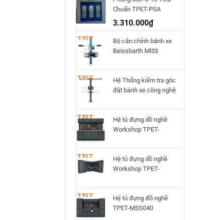
Chuẩn TPET-PSA
3.310.000
₫
Bộ căn chỉnh bánh xe
Beissbarth Ml33
Hệ Thống kiểm tra góc
đặt bánh xe công nghệ
3D Q.Lign T.41
Beissbarth
Hệ tủ đựng dồ nghề
Workshop TPET-
HTWS02
Hệ tủ đựng dồ nghề
Workshop TPET-
HTWS01
Hệ tủ đựng đồ nghề
TPET-MSS040