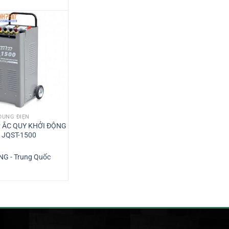
DÙNG ĐIỆN
DỤNG CỤ DÙNG ĐIỆN
 ẮC QUY KHỞI ĐỘNG
MÁY HÀN RÚT TÔN SG-7500
 JQST-1500
G - Trung Quốc
SHUGUANG - Trung Quốc