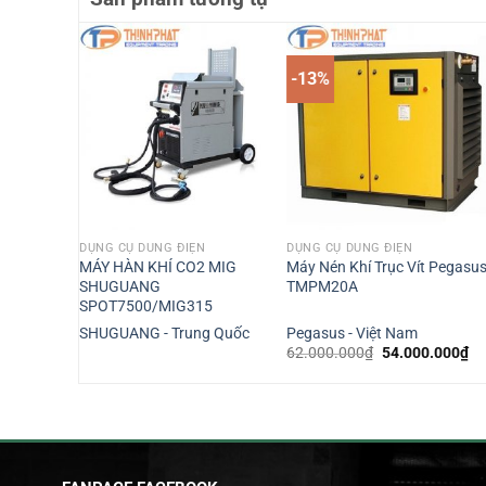
-13%
DỤNG CỤ DÙNG ĐIỆN
DỤNG CỤ DÙNG ĐIỆN
hành TTC
MÁY HÀN KHÍ CO2 MIG
Máy Nén Khí Trục Vít Pegasu
SHUGUANG
TMPM20A
SPOT7500/MIG315
Nam
SHUGUANG - Trung Quốc
Pegasus - Việt Nam
Giá
Gi
62.000.000
₫
54.000.000
₫
gốc
hi
là:
tại
62.000.000₫.
là:
54