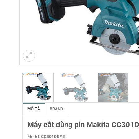
MÔ TẢ
BRAND
Máy cắt dùng pin Makita CC301
Model:
CC301DSYE