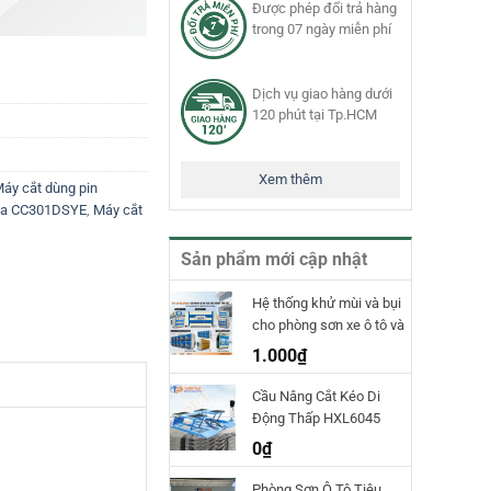
Được phép đổi trả hàng
trong 07 ngày miễn phí
Dịch vụ giao hàng dưới
120 phút tại Tp.HCM
Xem thêm
áy cắt dùng pin
ita CC301DSYE
,
Máy cắt
Sản phẩm mới cập nhật
Hệ thống khử mùi và bụi
cho phòng sơn xe ô tô và
phòng sơn công nghiệp
1.000
₫
TPET
Cầu Nâng Cắt Kéo Di
Động Thấp HXL6045
Hauvrex
0
₫
Phòng Sơn Ô Tô Tiêu