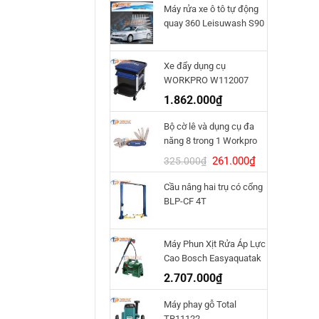
Máy rửa xe ô tô tự động
quay 360 Leisuwash S90
Xe đẩy dụng cụ
WORKPRO W112007
1.862.000
₫
Bộ cờ lê và dụng cụ đa
năng 8 trong 1 Workpro
W014011
Giá
Giá
261.000
₫
325.000
₫
gốc
hiện
Cầu nâng hai trụ có cổng
là:
tại
BLP-CF 4T
325.000₫.
là:
261.000₫.
Máy Phun Xịt Rửa Áp Lực
Cao Bosch Easyaquatak
120
2.707.000
₫
Máy phay gỗ Total
TR11122