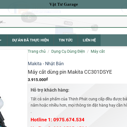
Vật Tư Garage
DỰ ÁN ĐÃ THỰC HIỆN
TIN TỨC
LIÊN HỆ
Trang chủ
/
Dụng Cụ Dùng Điện
/
Máy cắt
Makita - Nhật Bản
Máy cắt dùng pin Makita CC301DSYE
₫
3.915.000
Hỗ trợ khách hàng:
Tất cả sản phẩm của Thịnh Phát cung cấp đều được bả
năm hoặc nhiều hơn, mọi thông tin đặt hàng hay cần hỗ 
.
Hotline 1: 0975.674.534