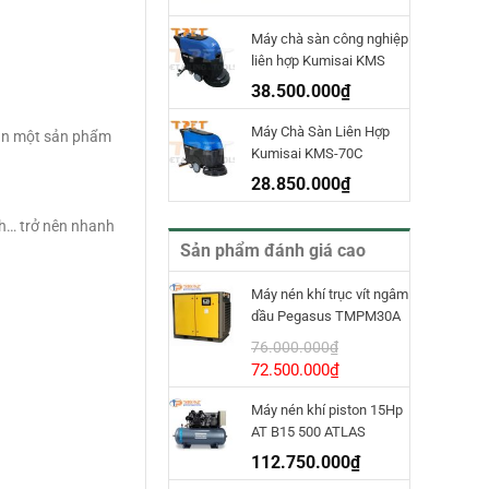
Máy chà sàn công nghiệp
liên hợp Kumisai KMS
70D
38.500.000
₫
Máy Chà Sàn Liên Hợp
 bạn một sản phẩm
Kumisai KMS-70C
28.850.000
₫
nh… trở nên nhanh
Sản phẩm đánh giá cao
Máy nén khí trục vít ngâm
dầu Pegasus TMPM30A
INVT
76.000.000
₫
Giá
Giá
72.500.000
₫
gốc
hiện
Máy nén khí piston 15Hp
là:
tại
AT B15 500 ATLAS
76.000.000₫.
là:
COPCO
72.500.000₫.
112.750.000
₫