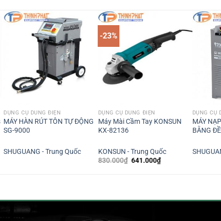
-23%
DỤNG CỤ DÙNG ĐIỆN
DỤNG CỤ DÙNG ĐIỆN
DỤNG CỤ 
s
MÁY HÀN RÚT TÔN TỰ ĐỘNG
Máy Mài Cầm Tay KONSUN
MÁY NẠP
SG-9000
KX-82136
BẰNG ĐỀ
SHUGUANG - Trung Quốc
KONSUN - Trung Quốc
SHUGUAN
á
Giá
Giá
830.000
₫
641.000
₫
ện
gốc
hiện
là:
tại
830.000₫.
là:
.000.000₫.
641.000₫.