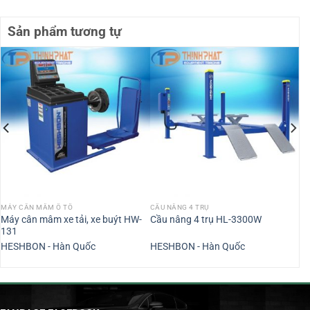
Sản phẩm tương tự
MÁY CÂN MÂM Ô TÔ
CẦU NÂNG 4 TRỤ
Máy cân mâm xe tải, xe buýt HW-
Cầu nâng 4 trụ HL-3300W
131
HESHBON - Hàn Quốc
HESHBON - Hàn Quốc