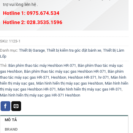
trợ vui lòng liên hệ .
Hotline 1: 0975.674.534
Hotline 2: 028.3535.1596
SKU:
1123-1
Danh mục:
Thiết Bị Garage
,
Thiết bị kiểm tra góc đặt bánh xe
,
Thiết Bị Làm
Lốp
Thẻ:
Bàn phím thao tác máy Heshbon HR-371
,
Bàn phím thao tác máy sạc
gas Heshbon
,
Bàn phím thao tác máy sạc gas Heshbon HR-371
,
Bàn phím
thao tác máy sạc gas HR-371
,
Heshbon
,
Heshbon HR-371
,
hr-371
,
Màn hình
hiển thị máy sạc gas
,
Màn hình hiển thị máy sạc gas Heshbon
,
Màn hình hiển
thị máy sạc gas Heshbon HR-371
,
Màn hình hiển thị máy sạc gas HR-371
,
Màn hình hiển thị máy sạc gas HR-371 Heshbon
MÔ TẢ
BRAND