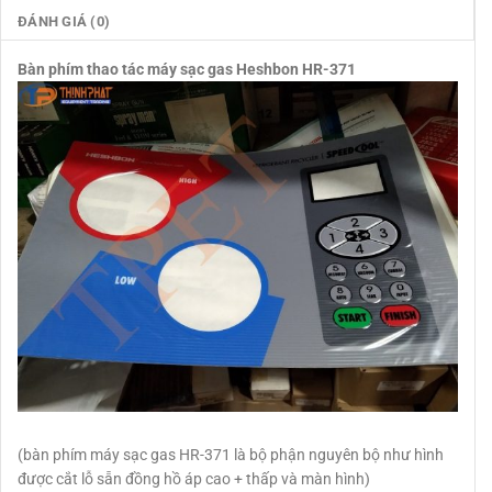
ĐÁNH GIÁ (0)
Bàn phím thao tác máy sạc gas Heshbon HR-371
(bàn phím máy sạc gas HR-371 là bộ phận nguyên bộ như hình
được cắt lỗ sẵn đồng hồ áp cao + thấp và màn hình)