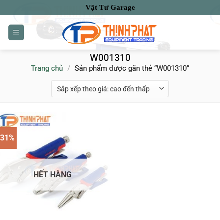
Bỏ
Vật Tư Garage
qua
nội
dung
W001310
Trang chủ
/
Sản phẩm được gắn thẻ “W001310”
-31%
HẾT HÀNG