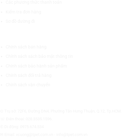
Các phương thức thanh toán
Kiểm tra đơn hàng
Sơ đồ đường đi
CHÍNH SÁCH CHUNG
Chính sách bán hàng
Chính sách sách bảo mật thông tin
Chính sách bảo hành sản phẩm
Chính sách đổi trả hàng
Chính sách vận chuyển
CÔNG TY CỔ PHẦN THƯƠNG MẠI THIẾT BỊ THỊNH PHÁT
⊙ Trụ sở: 72F6, Đường DN4, Phường Tân Hưng Thuận, Q.12, Tp.HCM.
☏ Điện thoại: 028.3535.1596.
✆ Di động: 0975.674.534
✉ Email: vcuong@tpet.com.vn - info@tpet.com.vn