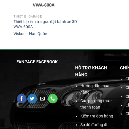
THIẾT BỊ GARAGE
Thiết bị kiểm tra góc đặt bánh xe 3D
VWA-600A
Viskor – Hàn Quốc
FANPAGE FACEBOOK
HỖ TRỢ KHÁCH
CHÍ
HÀNG
C
Hướng dẫn mua
C
hàng
C
Các phương thức
C
thanh toán
C
Kiểm tra đơn hàng
Sơ đồ đường đi