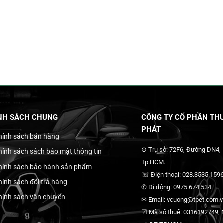
NH SÁCH CHUNG
CÔNG TY CỔ PHẦN THƯ
PHÁT
hính sách bán hàng
⊙ Trụ sở: 72F6, Đường DN4,
hính sách sách bảo mật thông tin
Tp.HCM.
hính sách bảo hành sản phẩm
☏ Điện thoại: 028.3535.1596
hính sách đổi trả hàng
✆ Di động: 0975.674.534
hính sách vận chuyển
✉ Email: vcuong@tpet.com.vn
☑ Mã số thuế: 0316192749, N