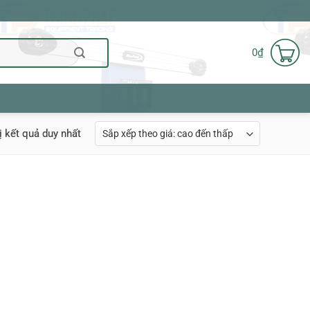
0
₫
ị kết quả duy nhất