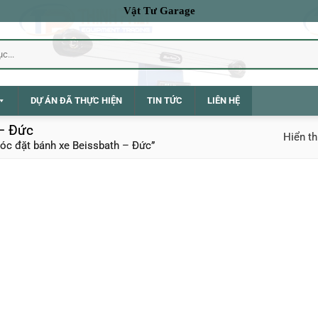
Vật Tư Garage
DỰ ÁN ĐÃ THỰC HIỆN
TIN TỨC
LIÊN HỆ
 – Đức
Hiển th
góc đặt bánh xe Beissbath – Đức”