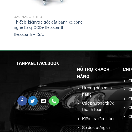
CẦU NÂNG 4 TRỤ
Thiết bị kiểm tra góc đặt bánh xe công
nghệ Easy CCD+ Beissbarth
Beissbath – Đức
FANPAGE FACEBOOK
HỖ TRỢ KHÁCH
CHÍ
HÀNG
C
Hướng dẫn mua
C
hàng
C
Các phương thức
C
thanh toán
C
Kiểm tra đơn hàng
Sơ đồ đường đi