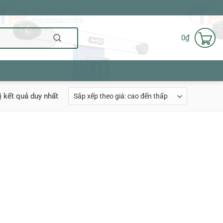
0
₫
ị kết quả duy nhất