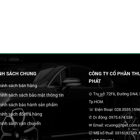
NH SÁCH CHUNG
CÔNG TY CỔ PHẦN THƯ
PHÁT
hính sách bán hàng
⊙ Trụ sở: 72F6, Đường DN4,
hính sách sách bảo mật thông tin
Tp.HCM.
hính sách bảo hành sản phẩm
☏ Điện thoại: 028.3535.1596
hính sách đổi trả hàng
✆ Di động: 0975.674.534
hính sách vận chuyển
✉ Email: vcuong@tpet.com.vn
☑ Mã số thuế: 0316192749, N