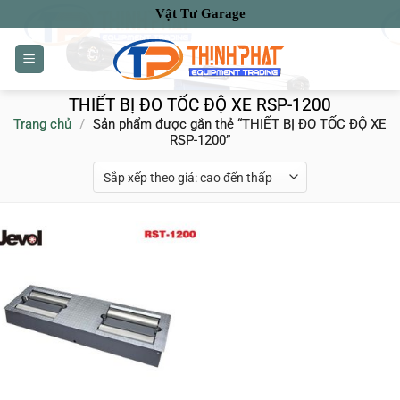
Bỏ
Vật Tư Garage
qua
nội
dung
THIẾT BỊ ĐO TỐC ĐỘ XE RSP-1200
Trang chủ
/
Sản phẩm được gắn thẻ “THIẾT BỊ ĐO TỐC ĐỘ XE
RSP-1200”