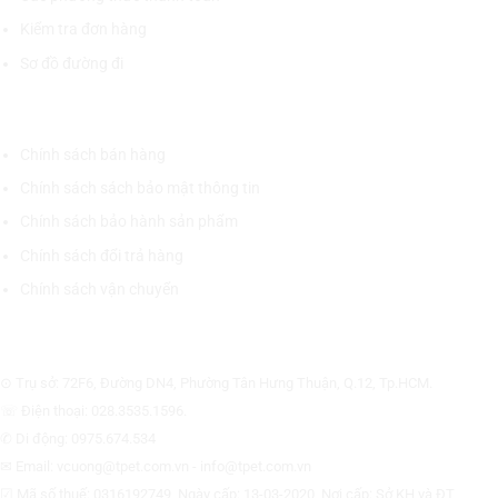
Kiểm tra đơn hàng
Sơ đồ đường đi
CHÍNH SÁCH CHUNG
Chính sách bán hàng
Chính sách sách bảo mật thông tin
Chính sách bảo hành sản phẩm
Chính sách đổi trả hàng
Chính sách vận chuyển
CÔNG TY CỔ PHẦN THƯƠNG MẠI THIẾT BỊ THỊNH PHÁT
⊙ Trụ sở: 72F6, Đường DN4, Phường Tân Hưng Thuận, Q.12, Tp.HCM.
☏ Điện thoại: 028.3535.1596.
✆ Di động: 0975.674.534
✉ Email: vcuong@tpet.com.vn - info@tpet.com.vn
☑ Mã số thuế: 0316192749, Ngày cấp: 13-03-2020, Nơi cấp: Sở KH và ĐT