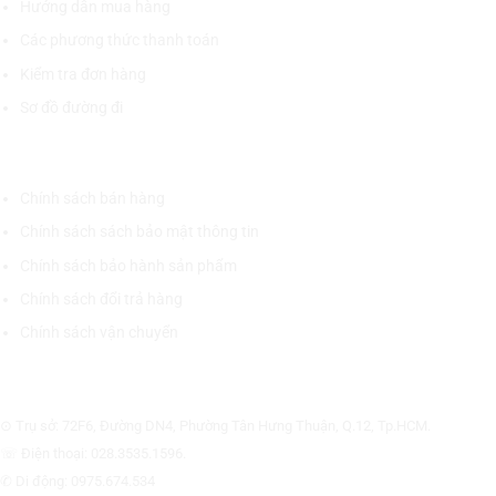
Hướng dẫn mua hàng
Các phương thức thanh toán
Kiểm tra đơn hàng
Sơ đồ đường đi
CHÍNH SÁCH CHUNG
Chính sách bán hàng
Chính sách sách bảo mật thông tin
Chính sách bảo hành sản phẩm
Chính sách đổi trả hàng
Chính sách vận chuyển
CÔNG TY CỔ PHẦN THƯƠNG MẠI THIẾT BỊ THỊNH PHÁT
⊙ Trụ sở: 72F6, Đường DN4, Phường Tân Hưng Thuận, Q.12, Tp.HCM.
☏ Điện thoại: 028.3535.1596.
✆ Di động: 0975.674.534