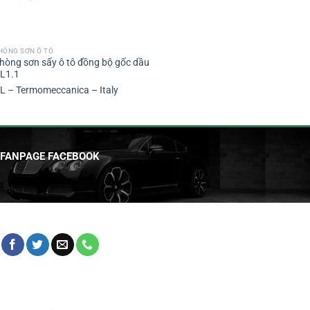
HÒNG SƠN Ô TÔ
hòng sơn sấy ô tô đồng bộ gốc dầu
L1.1
L – Termomeccanica – Italy
FANPAGE FACEBOOK
HỖ TRỢ KHÁCH HÀNG