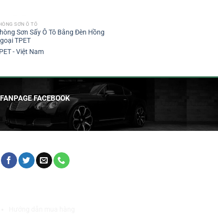
HÒNG SƠN Ô TÔ
hòng Sơn Sấy Ô Tô Bằng Đèn Hồng
goại TPET
PET - Việt Nam
FANPAGE FACEBOOK
HỖ TRỢ KHÁCH HÀNG
Hướng dẫn mua hàng