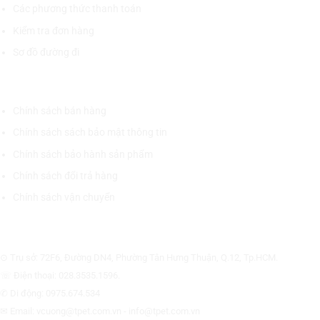
Các phương thức thanh toán
Kiểm tra đơn hàng
Sơ đồ đường đi
CHÍNH SÁCH CHUNG
Chính sách bán hàng
Chính sách sách bảo mật thông tin
Chính sách bảo hành sản phẩm
Chính sách đổi trả hàng
Chính sách vận chuyển
CÔNG TY CỔ PHẦN THƯƠNG MẠI THIẾT BỊ THỊNH PHÁT
⊙ Trụ sở: 72F6, Đường DN4, Phường Tân Hưng Thuận, Q.12, Tp.HCM.
☏ Điện thoại: 028.3535.1596.
✆ Di động: 0975.674.534
✉ Email: vcuong@tpet.com.vn - info@tpet.com.vn