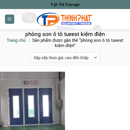
Bỏ
Vật Tư Garage
qua
nội
dung
phòng son ô tô tueest kiệm điện
Trang chủ
/
Sản phẩm được gắn thẻ “phòng son ô tô tueest
kiệm điện”