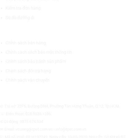
Kiểm tra đơn hàng
Sơ đồ đường đi
CHÍNH SÁCH CHUNG
Chính sách bán hàng
Chính sách sách bảo mật thông tin
Chính sách bảo hành sản phẩm
Chính sách đổi trả hàng
Chính sách vận chuyển
CÔNG TY CỔ PHẦN THƯƠNG MẠI THIẾT BỊ THỊNH PHÁT
⊙ Trụ sở: 72F6, Đường DN4, Phường Tân Hưng Thuận, Q.12, Tp.HCM.
☏ Điện thoại: 028.3535.1596.
✆ Di động: 0975.674.534
✉ Email: vcuong@tpet.com.vn - info@tpet.com.vn
☑ Mã số thuế: 0316192749, Ngày cấp: 13-03-2020, Nơi cấp: Sở KH và ĐT