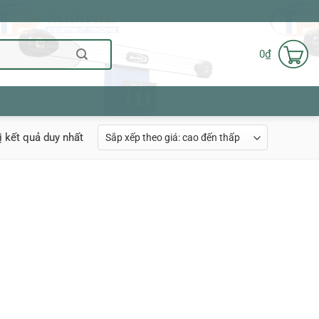
0
₫
ị kết quả duy nhất