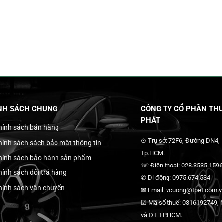
NH SÁCH CHUNG
CÔNG TY CỔ PHẦN THƯ
PHÁT
hính sách bán hàng
⊙ Trụ sở: 72F6, Đường DN4,
hính sách sách bảo mật thông tin
Tp.HCM.
hính sách bảo hành sản phẩm
☏ Điện thoại: 028.3535.1596
hính sách đổi trả hàng
✆ Di động: 0975.674.534
hính sách vận chuyển
✉ Email: vcuong@tpet.com.vn
☑ Mã số thuế: 0316192749, N
và ĐT TP.HCM.