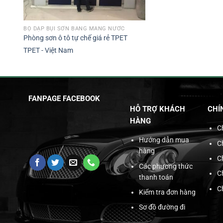
BỘ DẬP BỤI SƠN BẰNG MÀNG NƯỚC
Phòng sơn ô tô tự chế giá rẻ TPET
TPET - Việt Nam
FANPAGE FACEBOOK
HỖ TRỢ KHÁCH
CHÍ
HÀNG
C
Hướng dẫn mua
C
hàng
C
Các phương thức
C
thanh toán
C
Kiểm tra đơn hàng
Sơ đồ đường đi