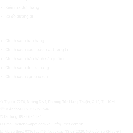
Kiểm tra đơn hàng
Sơ đồ đường đi
CHÍNH SÁCH CHUNG
Chính sách bán hàng
Chính sách sách bảo mật thông tin
Chính sách bảo hành sản phẩm
Chính sách đổi trả hàng
Chính sách vận chuyển
CÔNG TY CỔ PHẦN THƯƠNG MẠI THIẾT BỊ THỊNH PHÁT
⊙ Trụ sở: 72F6, Đường DN4, Phường Tân Hưng Thuận, Q.12, Tp.HCM.
☏ Điện thoại: 028.3535.1596.
✆ Di động: 0975.674.534
✉ Email: vcuong@tpet.com.vn - info@tpet.com.vn
☑ Mã số thuế: 0316192749, Ngày cấp: 13-03-2020, Nơi cấp: Sở KH và ĐT