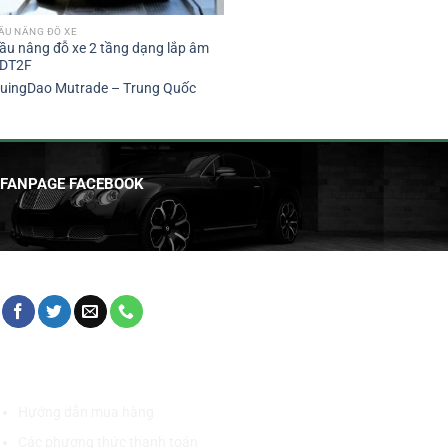
ẦU NÂNG ĐỖ XE
ầu nâng đỗ xe 2 tầng dạng lắp âm
DT2F
uingDao Mutrade – Trung Quốc
FANPAGE FACEBOOK
HỖ TRỢ KHÁCH HÀNG
Hướng dẫn mua hàng
Các phương thức thanh toán