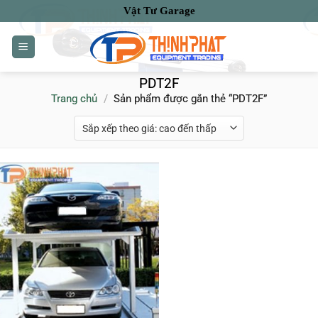
Bỏ
Vật Tư Garage
qua
nội
dung
PDT2F
Trang chủ
/
Sản phẩm được gắn thẻ “PDT2F”