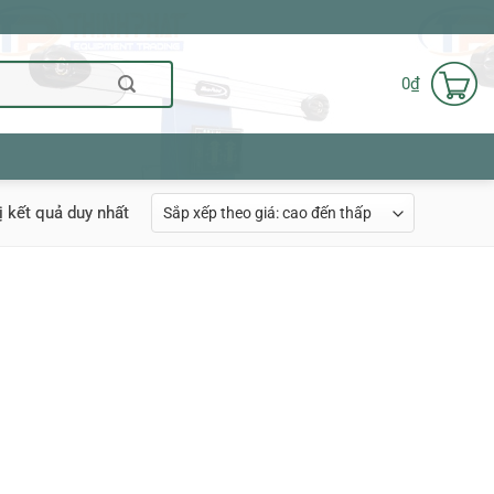
0
₫
ị kết quả duy nhất