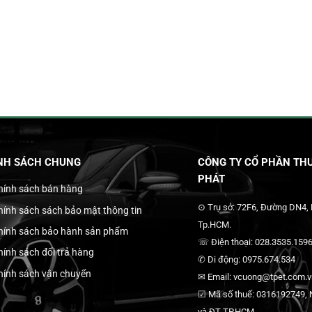
NH SÁCH CHUNG
CÔNG TY CỔ PHẦN THƯ
PHÁT
hính sách bán hàng
⊙ Trụ sở: 72F6, Đường DN4,
hính sách sách bảo mật thông tin
Tp.HCM.
hính sách bảo hành sản phẩm
☏ Điện thoại: 028.3535.1596
hính sách đổi trả hàng
✆ Di động: 0975.674.534
hính sách vận chuyển
✉ Email: vcuong@tpet.com.vn
☑ Mã số thuế: 0316192749, N
và ĐT TP.HCM.