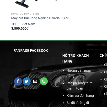
DỤNG CỤ DÙNG ĐIỆN
Máy hút bụi Công Nghiệp Palada PD 40
TPET - Việt Nam
3.800.000
₫
FANPAGE FACEBOOK
HỖ TRỢ KHÁCH
CHÍ
HÀNG
C
Hướng dẫn mua
C
hàng
C
Các phương thức
C
thanh toán
C
Kiểm tra đơn hàng
Sơ đồ đường đi