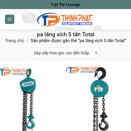
Bỏ
Vật Tư Garage
qua
nội
dung
pa lăng xích 5 tấn Total
Trang chủ
/
Sản phẩm được gắn thẻ “pa lăng xích 5 tấn Total”