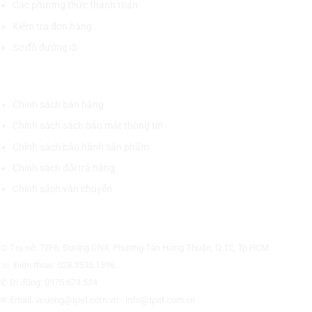
Các phương thức thanh toán
Kiểm tra đơn hàng
Sơ đồ đường đi
CHÍNH SÁCH CHUNG
Chính sách bán hàng
Chính sách sách bảo mật thông tin
Chính sách bảo hành sản phẩm
Chính sách đổi trả hàng
Chính sách vận chuyển
CÔNG TY CỔ PHẦN THƯƠNG MẠI THIẾT BỊ THỊNH PHÁT
⊙ Trụ sở: 72F6, Đường DN4, Phường Tân Hưng Thuận, Q.12, Tp.HCM.
☏ Điện thoại: 028.3535.1596.
✆ Di động: 0975.674.534
✉ Email: vcuong@tpet.com.vn - info@tpet.com.vn