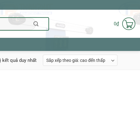
0
₫
ị kết quả duy nhất