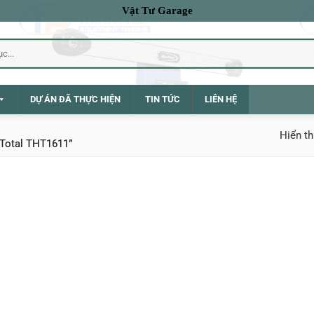
Vật Tư Garage
DỰ ÁN ĐÃ THỰC HIỆN
TIN TỨC
LIÊN HỆ
Hiển th
 Total THT1611”