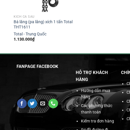
KÍCH CÁ SẤU
Bá lăng (pa lăng) xích 1 tấn Total
THT1611
Total - Trung Quốc
1.130.000
₫
FANPAGE FACEBOOK
HỖ TRỢ KHÁCH
CHÍ
HÀNG
C
Hướng dẫn mua
C
hàng
C
Các phương thức
C
thanh toán
C
Kiểm tra đơn hàng
Sơ đồ đường đi