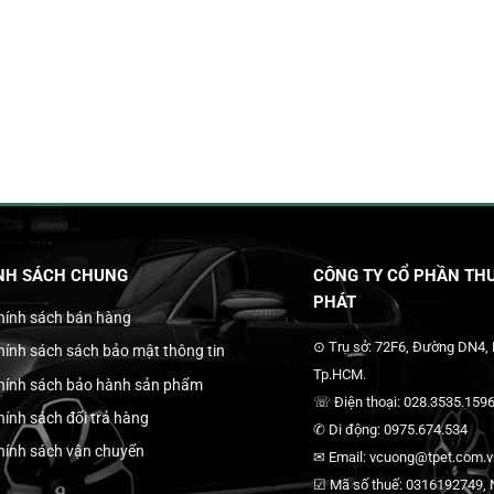
NH SÁCH CHUNG
CÔNG TY CỔ PHẦN THƯ
PHÁT
hính sách bán hàng
⊙ Trụ sở: 72F6, Đường DN4,
hính sách sách bảo mật thông tin
Tp.HCM.
hính sách bảo hành sản phẩm
☏ Điện thoại: 028.3535.1596
hính sách đổi trả hàng
✆ Di động: 0975.674.534
hính sách vận chuyển
✉ Email: vcuong@tpet.com.vn
☑ Mã số thuế: 0316192749, N