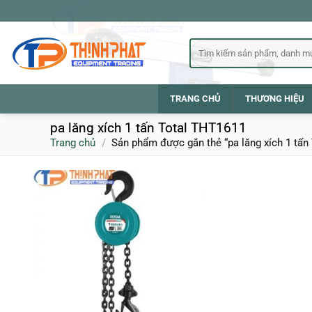
Bỏ
qua
nội
Tìm
kiếm:
dung
TRANG CHỦ
THƯƠNG HIỆU
pa lăng xích 1 tấn Total THT1611
Trang chủ
/
Sản phẩm được gắn thẻ “pa lăng xích 1 tấn