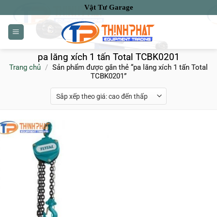
Bỏ
Vật Tư Garage
qua
nội
dung
pa lăng xích 1 tấn Total TCBK0201
Trang chủ
/
Sản phẩm được gắn thẻ “pa lăng xích 1 tấn Total
TCBK0201”