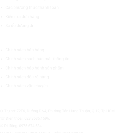
Các phương thức thanh toán
Kiểm tra đơn hàng
Sơ đồ đường đi
CHÍNH SÁCH CHUNG
Chính sách bán hàng
Chính sách sách bảo mật thông tin
Chính sách bảo hành sản phẩm
Chính sách đổi trả hàng
Chính sách vận chuyển
CÔNG TY CỔ PHẦN THƯƠNG MẠI THIẾT BỊ THỊNH PHÁT
⊙ Trụ sở: 72F6, Đường DN4, Phường Tân Hưng Thuận, Q.12, Tp.HCM.
☏ Điện thoại: 028.3535.1596.
✆ Di động: 0975.674.534