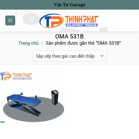
Bỏ
Vật Tư Garage
qua
nội
dung
OMA 531B
Trang chủ
/
Sản phẩm được gắn thẻ “OMA 531B”