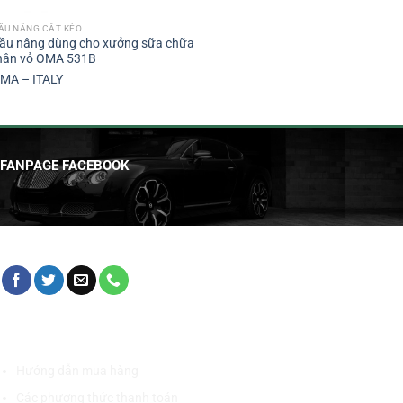
ẦU NÂNG CẮT KÉO
ầu nâng dùng cho xưởng sữa chữa
hân vỏ OMA 531B
MA – ITALY
FANPAGE FACEBOOK
HỖ TRỢ KHÁCH HÀNG
Hướng dẫn mua hàng
Các phương thức thanh toán