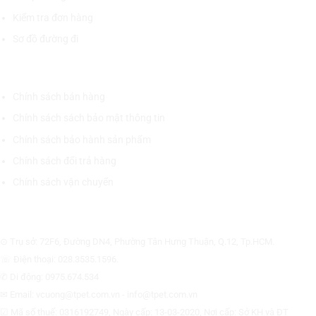
Kiểm tra đơn hàng
Sơ đồ đường đi
CHÍNH SÁCH CHUNG
Chính sách bán hàng
Chính sách sách bảo mật thông tin
Chính sách bảo hành sản phẩm
Chính sách đổi trả hàng
Chính sách vận chuyển
CÔNG TY CỔ PHẦN THƯƠNG MẠI THIẾT BỊ THỊNH PHÁT
⊙ Trụ sở: 72F6, Đường DN4, Phường Tân Hưng Thuận, Q.12, Tp.HCM.
☏ Điện thoại: 028.3535.1596.
✆ Di động: 0975.674.534
✉ Email: vcuong@tpet.com.vn - info@tpet.com.vn
☑ Mã số thuế: 0316192749, Ngày cấp: 13-03-2020, Nơi cấp: Sở KH và ĐT