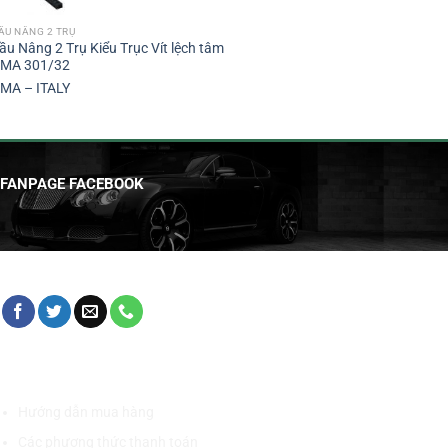
ẦU NÂNG 2 TRỤ
ầu Nâng 2 Trụ Kiểu Trục Vít lệch tâm
MA 301/32
MA – ITALY
FANPAGE FACEBOOK
HỖ TRỢ KHÁCH HÀNG
Hướng dẫn mua hàng
Các phương thức thanh toán