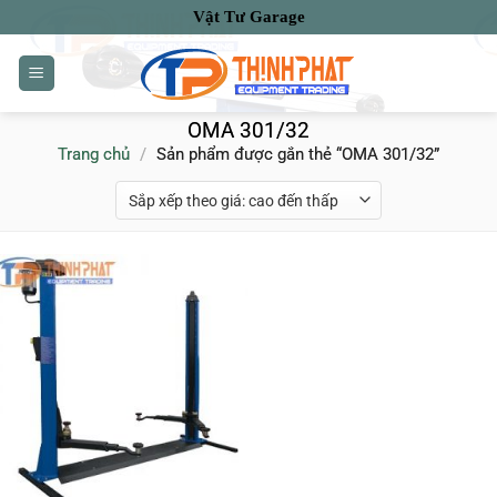
Bỏ
Vật Tư Garage
qua
nội
dung
OMA 301/32
Trang chủ
/
Sản phẩm được gắn thẻ “OMA 301/32”