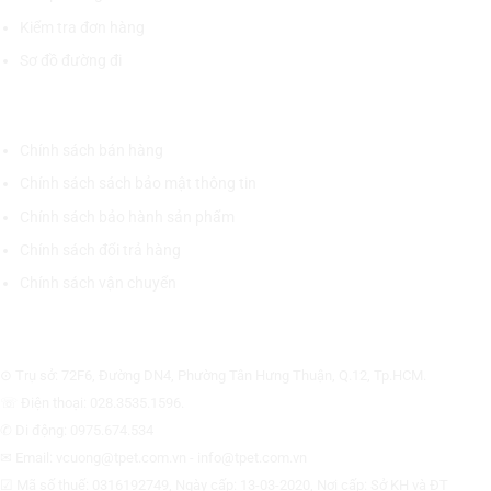
Kiểm tra đơn hàng
Sơ đồ đường đi
CHÍNH SÁCH CHUNG
Chính sách bán hàng
Chính sách sách bảo mật thông tin
Chính sách bảo hành sản phẩm
Chính sách đổi trả hàng
Chính sách vận chuyển
CÔNG TY CỔ PHẦN THƯƠNG MẠI THIẾT BỊ THỊNH PHÁT
⊙ Trụ sở: 72F6, Đường DN4, Phường Tân Hưng Thuận, Q.12, Tp.HCM.
☏ Điện thoại: 028.3535.1596.
✆ Di động: 0975.674.534
✉ Email: vcuong@tpet.com.vn - info@tpet.com.vn
☑ Mã số thuế: 0316192749, Ngày cấp: 13-03-2020, Nơi cấp: Sở KH và ĐT