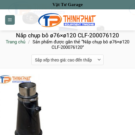
Bỏ
Vật Tư Garage
qua
nội
dung
Nắp chụp bô ø76×ø120 CLF-200076120
Trang chủ
/
Sản phẩm được gắn thẻ “Nắp chụp bô ø76×ø120
CLF-200076120”