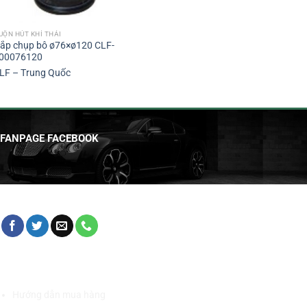
UỘN HÚT KHÍ THẢI
ắp chụp bô ø76×ø120 CLF-
00076120
LF – Trung Quốc
FANPAGE FACEBOOK
HỖ TRỢ KHÁCH HÀNG
Hướng dẫn mua hàng