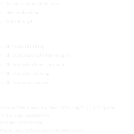
Các phương thức thanh toán
Kiểm tra đơn hàng
Sơ đồ đường đi
CHÍNH SÁCH CHUNG
Chính sách bán hàng
Chính sách sách bảo mật thông tin
Chính sách bảo hành sản phẩm
Chính sách đổi trả hàng
Chính sách vận chuyển
CÔNG TY CỔ PHẦN THƯƠNG MẠI THIẾT BỊ THỊNH PHÁT
⊙ Trụ sở: 72F6, Đường DN4, Phường Tân Hưng Thuận, Q.12, Tp.HCM.
☏ Điện thoại: 028.3535.1596.
✆ Di động: 0975.674.534
✉ Email: vcuong@tpet.com.vn - info@tpet.com.vn