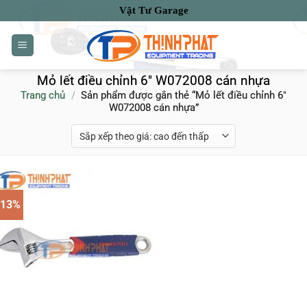
Bỏ
Vật Tư Garage
qua
nội
dung
Mỏ lết điều chỉnh 6" W072008 cán nhựa
Trang chủ
/
Sản phẩm được gắn thẻ “Mỏ lết điều chỉnh 6"
W072008 cán nhựa”
-13%