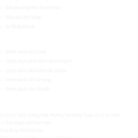
Các phương thức thanh toán
Kiểm tra đơn hàng
Sơ đồ đường đi
CHÍNH SÁCH CHUNG
Chính sách bán hàng
Chính sách sách bảo mật thông tin
Chính sách bảo hành sản phẩm
Chính sách đổi trả hàng
Chính sách vận chuyển
CÔNG TY CỔ PHẦN THƯƠNG MẠI THIẾT BỊ THỊNH PHÁT
⊙ Trụ sở: 72F6, Đường DN4, Phường Tân Hưng Thuận, Q.12, Tp.HCM.
☏ Điện thoại: 028.3535.1596.
✆ Di động: 0975.674.534