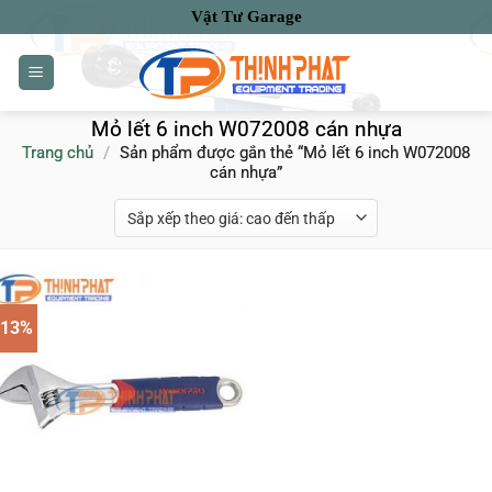
Bỏ
Vật Tư Garage
qua
nội
dung
Mỏ lết 6 inch W072008 cán nhựa
Trang chủ
/
Sản phẩm được gắn thẻ “Mỏ lết 6 inch W072008
cán nhựa”
-13%