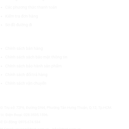
Các phương thức thanh toán
Kiểm tra đơn hàng
Sơ đồ đường đi
CHÍNH SÁCH CHUNG
Chính sách bán hàng
Chính sách sách bảo mật thông tin
Chính sách bảo hành sản phẩm
Chính sách đổi trả hàng
Chính sách vận chuyển
CÔNG TY CỔ PHẦN THƯƠNG MẠI THIẾT BỊ THỊNH PHÁT
⊙ Trụ sở: 72F6, Đường DN4, Phường Tân Hưng Thuận, Q.12, Tp.HCM.
☏ Điện thoại: 028.3535.1596.
✆ Di động: 0975.674.534