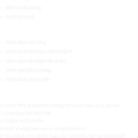
Kiểm tra đơn hàng
Sơ đồ đường đi
CHÍNH SÁCH CHUNG
Chính sách bán hàng
Chính sách sách bảo mật thông tin
Chính sách bảo hành sản phẩm
Chính sách đổi trả hàng
Chính sách vận chuyển
CÔNG TY CỔ PHẦN THƯƠNG MẠI THIẾT BỊ THỊNH PHÁT
⊙ Trụ sở: 72F6, Đường DN4, Phường Tân Hưng Thuận, Q.12, Tp.HCM.
☏ Điện thoại: 028.3535.1596.
✆ Di động: 0975.674.534
✉ Email: vcuong@tpet.com.vn - info@tpet.com.vn
☑ Mã số thuế: 0316192749, Ngày cấp: 13-03-2020, Nơi cấp: Sở KH và ĐT