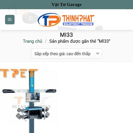
Bỏ
Vật Tư Garage
qua
nội
dung
Ml33
Trang chủ
/
Sản phẩm được gắn thẻ “Ml33”