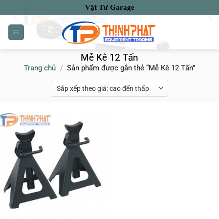
Bỏ
Vật Tư Garage
qua
nội
dung
Mễ Kê 12 Tấn
Trang chủ
/
Sản phẩm được gắn thẻ “Mễ Kê 12 Tấn”