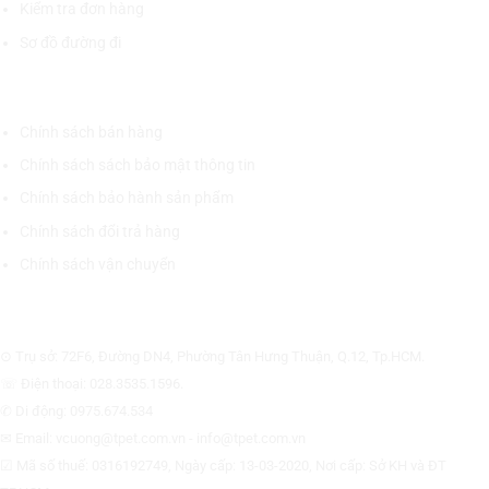
Kiểm tra đơn hàng
Sơ đồ đường đi
CHÍNH SÁCH CHUNG
Chính sách bán hàng
Chính sách sách bảo mật thông tin
Chính sách bảo hành sản phẩm
Chính sách đổi trả hàng
Chính sách vận chuyển
CÔNG TY CỔ PHẦN THƯƠNG MẠI THIẾT BỊ THỊNH PHÁT
⊙ Trụ sở: 72F6, Đường DN4, Phường Tân Hưng Thuận, Q.12, Tp.HCM.
☏ Điện thoại: 028.3535.1596.
✆ Di động: 0975.674.534
✉ Email: vcuong@tpet.com.vn - info@tpet.com.vn
☑ Mã số thuế: 0316192749, Ngày cấp: 13-03-2020, Nơi cấp: Sở KH và ĐT