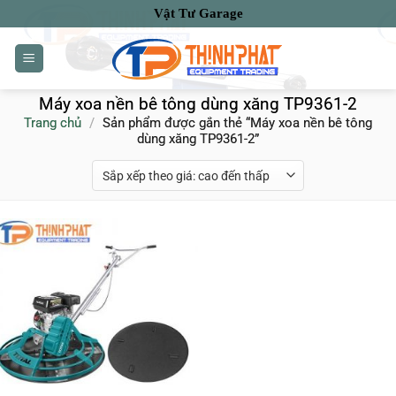
Bỏ
Vật Tư Garage
qua
nội
dung
Máy xoa nền bê tông dùng xăng TP9361-2
Trang chủ
/
Sản phẩm được gắn thẻ “Máy xoa nền bê tông
dùng xăng TP9361-2”