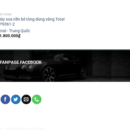
ÁY ĐẦM
áy xoa nền bê tông dùng xăng Total
P9361-2
otal - Trung Quốc
1.800.000
₫
FANPAGE FACEBOOK
HỖ TRỢ KHÁCH HÀNG
Hướng dẫn mua hàng