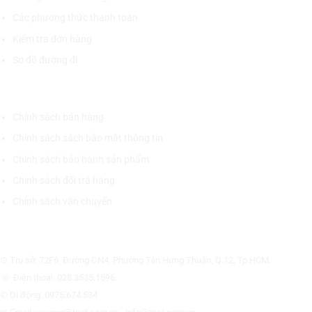
Các phương thức thanh toán
Kiểm tra đơn hàng
Sơ đồ đường đi
CHÍNH SÁCH CHUNG
Chính sách bán hàng
Chính sách sách bảo mật thông tin
Chính sách bảo hành sản phẩm
Chính sách đổi trả hàng
Chính sách vận chuyển
CÔNG TY CỔ PHẦN THƯƠNG MẠI THIẾT BỊ THỊNH PHÁT
⊙ Trụ sở: 72F6, Đường DN4, Phường Tân Hưng Thuận, Q.12, Tp.HCM.
☏ Điện thoại: 028.3535.1596.
✆ Di động: 0975.674.534