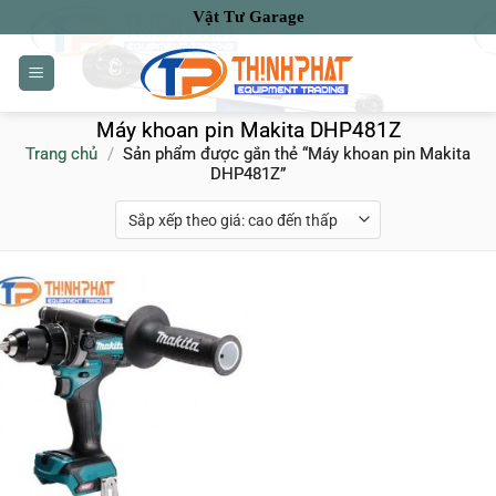
Bỏ
Vật Tư Garage
qua
nội
dung
Máy khoan pin Makita DHP481Z
Trang chủ
/
Sản phẩm được gắn thẻ “Máy khoan pin Makita
DHP481Z”