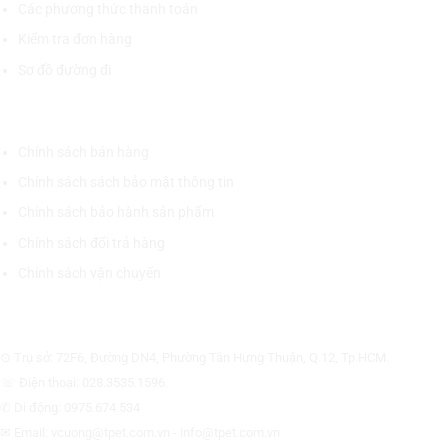
Các phương thức thanh toán
Kiểm tra đơn hàng
Sơ đồ đường đi
CHÍNH SÁCH CHUNG
Chính sách bán hàng
Chính sách sách bảo mật thông tin
Chính sách bảo hành sản phẩm
Chính sách đổi trả hàng
Chính sách vận chuyển
CÔNG TY CỔ PHẦN THƯƠNG MẠI THIẾT BỊ THỊNH PHÁT
⊙ Trụ sở: 72F6, Đường DN4, Phường Tân Hưng Thuận, Q.12, Tp.HCM.
☏ Điện thoại: 028.3535.1596.
✆ Di động: 0975.674.534
✉ Email: vcuong@tpet.com.vn - info@tpet.com.vn