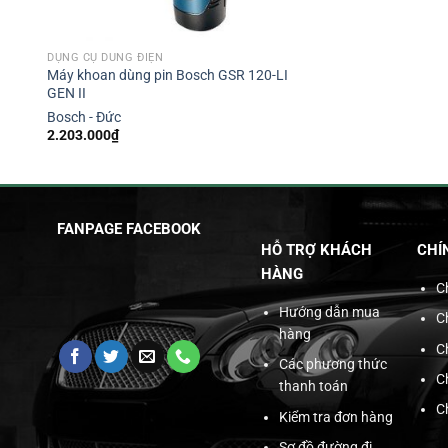
DỤNG CỤ DÙNG ĐIỆN
Máy khoan dùng pin Bosch GSR 120-LI
GEN II
Bosch - Đức
2.203.000
₫
FANPAGE FACEBOOK
HỖ TRỢ KHÁCH
CHÍ
HÀNG
C
Hướng dẫn mua
C
hàng
C
Các phương thức
C
thanh toán
C
Kiểm tra đơn hàng
Sơ đồ đường đi