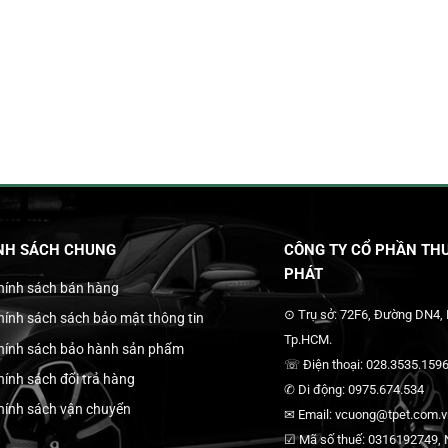
NH SÁCH CHUNG
CÔNG TY CỔ PHẦN THƯ
PHÁT
hính sách bán hàng
⊙ Trụ sở: 72F6, Đường DN4,
hính sách sách bảo mật thông tin
Tp.HCM.
hính sách bảo hành sản phẩm
☏ Điện thoại: 028.3535.1596
hính sách đổi trả hàng
✆ Di động: 0975.674.534
hính sách vận chuyển
✉ Email: vcuong@tpet.com.vn
☑ Mã số thuế: 0316192749, N