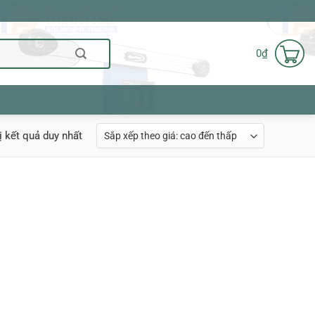
0
₫
ị kết quả duy nhất