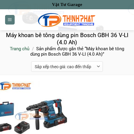
Bỏ
Vật Tư Garage
qua
nội
dung
Máy khoan bê tông dùng pin Bosch GBH 36 V-LI
(4.0 Ah)
Trang chủ
/
Sản phẩm được gắn thẻ “Máy khoan bê tông
dùng pin Bosch GBH 36 V-LI (4.0 Ah)”