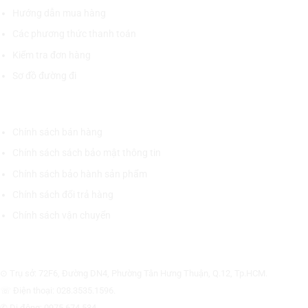
Hướng dẫn mua hàng
Các phương thức thanh toán
Kiểm tra đơn hàng
Sơ đồ đường đi
CHÍNH SÁCH CHUNG
Chính sách bán hàng
Chính sách sách bảo mật thông tin
Chính sách bảo hành sản phẩm
Chính sách đổi trả hàng
Chính sách vận chuyển
CÔNG TY CỔ PHẦN THƯƠNG MẠI THIẾT BỊ THỊNH PHÁT
⊙ Trụ sở: 72F6, Đường DN4, Phường Tân Hưng Thuận, Q.12, Tp.HCM.
☏ Điện thoại: 028.3535.1596.
✆ Di động: 0975.674.534