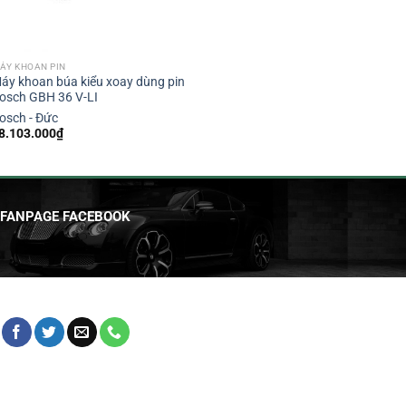
ÁY KHOAN PIN
áy khoan búa kiểu xoay dùng pin
osch GBH 36 V-LI
osch - Đức
8.103.000
₫
FANPAGE FACEBOOK
HỖ TRỢ KHÁCH HÀNG